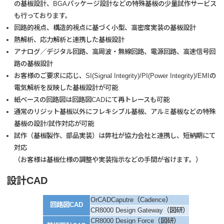
の基板設計、BGAパッケージ設計などの特殊基板の少量試作サービス
も行っております。
回路的視点、構造的視点に基づく小型、高密度実装の基板設計
熱解析、応力解析と連携した基板設計
アナログ／デジタル回路、高周波・無線回路、電源回路、高速信号回
路の基板設計
お客様のご要求に応じ、SI(Signal Integrity)/PI(Power Integrity)/EMIの
電気解析を反映した基板設計が可能
紙ベースの回路図は回路図CADにて再トレースも可能
通常のリジット基板以外にフレキシブル基板、アルミ基板などの特殊
基板の設計/試作対応が可能
試作（基板製作、部品実装）は弊社が協力会社と連携し、短納期にて
対応
（お客様は基板仕様の調整や実装指示などの手間が省けます。）
設計CAD
OrCADCaputre（Cadence）
回路図CAD
CR8000 Design Gateway（図研）
CR8000 Design Force（図研）