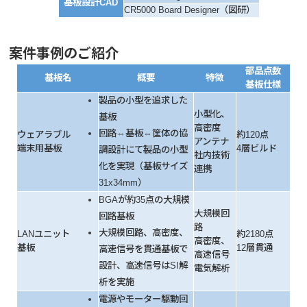
基板設計CAD
CR5000 Board Designer（図研）
案件事例のご紹介
部品点数
基板名
概要
特徴
基板仕様
製品の小型を追求した
小型化、
基板
高密度
回路⇔基板⇔筐体の協
ウェアラブル
約120点
アンテナ
端末用基板
4層ビルド
調設計にて製品の小型
社内技術
化を実現（基板サイズ
連携
31x34mm）
BGAが約35点の大規模
大規模回
回路基板
路
大規模回路、高密度、
LANユニット
約2180点
高密度、
基板
12層貫通
高速信号を貫通基板で
高速信号
設計、高速信号はSI解
電気解析
析を実施
電源やモーター駆動回