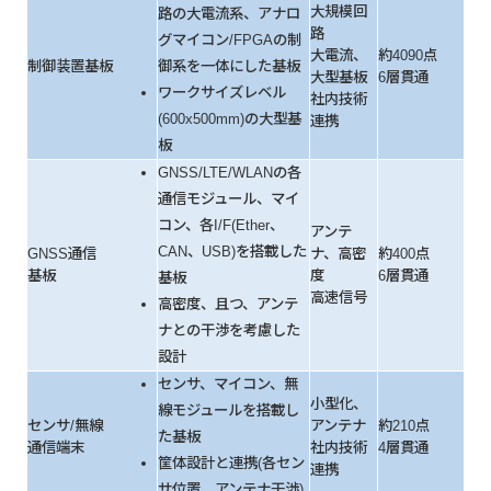
大規模回
路の大電流系、アナロ
路
グマイコン/FPGAの制
大電流、
約4090点
制御装置基板
御系を一体にした基板
大型基板
6層貫通
ワークサイズレベル
社内技術
(600x500mm)の大型基
連携
板
GNSS/LTE/WLANの各
通信モジュール、マイ
コン、各I/F(Ether、
アンテ
CAN、USB)を搭載した
GNSS通信
ナ、高密
約400点
基板
度
6層貫通
基板
高速信号
高密度、且つ、アンテ
ナとの干渉を考慮した
設計
センサ、マイコン、無
小型化、
線モジュールを搭載し
センサ/無線
アンテナ
約210点
た基板
通信端末
社内技術
4層貫通
筐体設計と連携(各セン
連携
サ位置、アンテナ干渉)