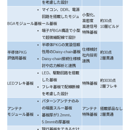
を考慮した設計
マイコン、DDR、電源
小型化、
回路を搭載したモジュ
高密度
約30点
BGAモジュール基板
ール基板
高速信号
10層ビルド
端子がBGA構造で小型
特殊基板
で超微細配線で設計
半導体PKGの実装信頼
仕様検討
性用のDaisy-chain基板
半導体PKG
約30点
社内技術
評価用基板
2層貫通
Daisy-chain接続仕様検
連携
討や応力解析と連携
LED、駆動回路を搭載
した基板
約3030点
LEDフレキ基板
特殊基板
2層フレキ
フレキ基板で配線断線
を考慮した設計
パターンアンテナのみ
の端面スルー基板
アンテナ
アンテナ
搭載部品なし
モジュール基板
特殊基板
2層貫通
基板厚が3.2mmt、
5.0mmtの厚基板
現行基板をできるだけ