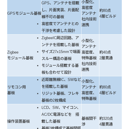
小型化、
GPS、アンテナを搭載
高密度
し、片面実装、片面配
約80点
GPSモジュール基板
アンテナ
4層ビルド
線不可の基板
社内技術
高密度でアンテナとの
連携
干渉を考慮した設計
ZigbeeIC周辺回路、ア
小型化、
ンテナを搭載した基板
アンテナ
サイズ27x15mmで端面
Zigbee
高密度、
約40点
モジュール基板
特殊基板
2層貫通
スルー構造の基板
社内技術
モジュール搭載する基
連携
板も合わせて設計
近距離無線IC、SWなど
小型化、
を搭載した基板
リモコン用
アンテナ
約80点
基板
高密度、
4層ビルド
リジット基板、フレキ
特殊基板
基板の2枚構成
LCD、SW、マイコン、
AC/DC電源などを 搭
基板間干
約320点
操作装置基板
載した基板
渉
4層貫通
基板2枚構成で基板間部