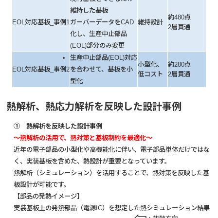
維持した基板
約480点
EOL対応基板_事例1
ガーバーデータをCAD
維持設計
2層貫通
化し、生産中止部品
(EOL)部分のみ変更
生産中止部品(EOL)対応
小型化、
約280点
EOL対応基板_事例2
を合わせて、基板を小
低コスト
2層貫通
型化
熱解析、熱応力解析を反映した設計事例
① 熱解析を反映した設計事例
～熱解析の活用で、熱対策と基板制約を最適化～
近年の電子部品の小型化や高機能化に伴い、電子部品単体だけではな
く、実装基板を含めた、熱設計が重要となっています。
熱解析（シミュレーション）を活用することで、熱対策を反映した基
板設計が可能です。
【部品の発熱イメージ】
実装基板上の発熱部品（電源IC）を想定した熱シミュレーション結果