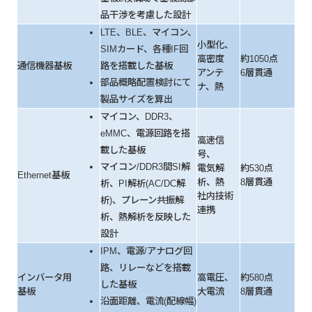
品干渉を考慮した設計
LTE、BLE、マイコン、
小型化、
SIMカード、各種IF回
高密度
約1050点
通信機器基板
路を搭載した基板
アンテ
6層貫通
部品概略配置検討にて
ナ、熱
製品サイズを算出
マイコン、DDR3、
eMMC、電源回路を搭
高速信
載した基板
号、
マイコン/DDR3間SI解
電気解
約530点
Ethernet基板
析、熱
8層貫通
析、PI解析(AC/DC解
社内技術
析)、プレーン共振解
連携
析、熱解析を反映した
設計
IPM、電源/アナログ回
路、リレーなどを搭載
インバータ用
高電圧、
約580点
した基板
基板
大電流
8層貫通
沿面距離、電流(配線幅)