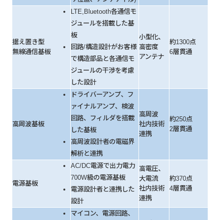
LTE,Bluetooth各通信モ
ジュールを搭載した基
板
小型化、
据え置き型
約1300点
回路/構造設計がお客様
高密度
無線通信基板
6層貫通
アンテナ
で構造部品と各通信モ
ジュールの干渉を考慮
した設計
ドライバーアンプ、フ
ァイナルアンプ、検波
高周波
回路、フィルダを搭載
約250点
高周波基板
社内技術
2層貫通
した基板
連携
高周波設計者の電磁界
解析と連携
AC/DC電源で出力電力
高電圧、
700W級の電源基板
大電流
約370点
電源基板
社内技術
4層貫通
電源設計者と連携した
連携
設計
マイコン、電源回路、