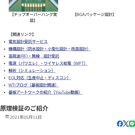
【チップオーバーハング実
【BGAパッケージ設計】
装】
【関連リンク】
電気設計受託サービス
機構設計（防水設計・小型化設計・改良設計）
高周波(RF)・無線 設計受託
電源（パワエレ）・ワイヤレス給電（WPT）
解析（シミュレーション）
EOL対応（生産中止・ディスコン）
WTIブログ（基板設計関連）
基板アートワークの紹介（YouTube動画）
原理検証のご紹介
2021年05月11日