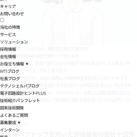
キャリア
お問い合わせ
当社の特徴
サービス
ソリューション
みなさん、こんにちは。構造設計課の中島です。
採用情報
現在、板金筐体の設計に携わっております。
会社情報
設計業務の中で、部品や筐体自体の強度が十分であるかどうか懸念され
お役立ち情報 ▼
るシチュエーションがよくあります。
WTIブログ
板金筐体であれば、単純に板厚upや補強板金を追加すればいいのです
社長ブログ
が、必要以上に部品を追加するのはコストupや製品重量upにつながるた
テクノシェルパブログ
め良い設計とは言えません。そんな時には、以前
CAE解析業務を担当
し
電子回路設計ヒントPLUS
ていた経験・知識を活用して数値的な設計根拠を持つように心がけてい
技術紹介パンフレット
ます。
固有技術開発
よくあるご質問
募集要項 ▼
続きを読む
→
インターン
半導体ベアチップを用いた評価基板の設計や試作