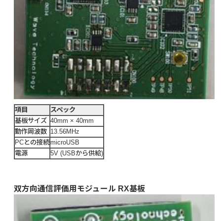
項目
スペック
基板サイズ
40mm × 40mm
動作周波数
13.56MHz
PCとの接続
microUSB
電源
5V (USBから供給)
双方向通信評価用モジュール RX基板