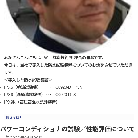
みなさんこんにちは。WTI 構造技術課 課長の浦瀬です。
今日は、当社で導入した防水試験装置についてのお話をさせていただき
ます。
＜導入した防水試験装置＞
IPX5（噴流試験機） ･･･ C0920-DTIP5N
IPX6（暴噴流試験機）･･･ C0920-DTS
IPX9K（高圧高温水洗浄装置）
続きを読む
→
パワーコンディショナの試験／性能評価について