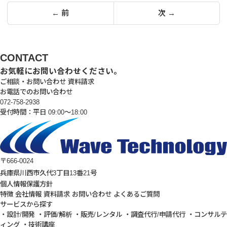
投
← 前
次 →
稿
の
ペ
CONTACT
ー
お気軽にお問い合わせください。
ご相談・お問い合わせ
資料請求
ジ
お電話でのお問い合わせ
送
072-758-2938
受付時間：平日 09:00～18:00
り
〒666-0024
兵庫県川西市久代3丁目13番21号
個人情報保護方針
特徴
会社情報
資料請求
お問い合わせ
よくあるご質問
サービスから探す
・設計/開発
・評価/解析
・販売/レンタル
・調査代行/申請代行
・コンサルテ
ィング
・技術講座