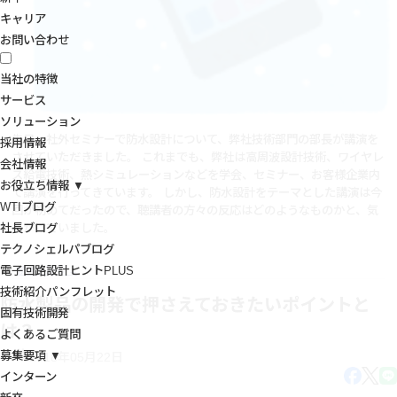
キャリア
お問い合わせ
当社の特徴
サービス
ソリューション
先日、社外セミナーで防水設計について、弊社技術部門の部長が講演を
採用情報
させていただきました。 これまでも、弊社は高周波設計技術、ワイヤレ
会社情報
ス給電技術、熱シミュレーションなどを学会、セミナー、お客様企業内
お役立ち情報 ▼
で講演を行ってきています。 しかし、防水設計をテーマとした講演は今
WTIブログ
回が初めてだったので、聴講者の方々の反応はどのようなものかと、気
社長ブログ
にかけていました。
テクノシェルパブログ
電子回路設計ヒントPLUS
続きを読む
→
技術紹介パンフレット
防水製品の開発で押さえておきたいポイントと
固有技術開発
は？
よくあるご質問
募集要項 ▼
2018年05月22日
インターン