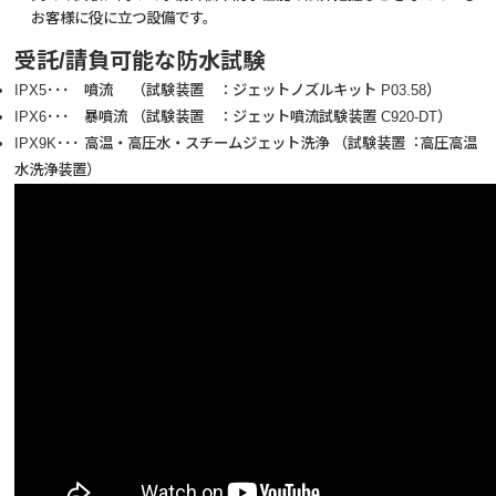
お客様に役に立つ設備です。
受託/請負可能な防水試験
IPX5･･･ 噴流 （試験装置 ：ジェットノズルキット P03.58）
IPX6･･･ 暴噴流 （試験装置 ：ジェット噴流試験装置 C920-DT）
IPX9K･･･ 高温・高圧水・スチームジェット洗浄 （試験装置︓高圧高温
水洗浄装置）