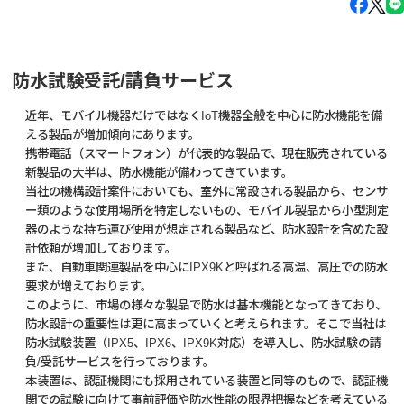
防水試験受託/請負サービス
近年、モバイル機器だけではなくIoT機器全般を中心に防水機能を備
える製品が増加傾向にあります。
携帯電話（スマートフォン）が代表的な製品で、現在販売されている
新製品の大半は、防水機能が備わってきています。
当社の機構設計案件においても、室外に常設される製品から、センサ
ー類のような使用場所を特定しないもの、モバイル製品から小型測定
器のような持ち運び使用が想定される製品など、防水設計を含めた設
計依頼が増加しております。
また、⾃動⾞関連製品を中心にIPX9Kと呼ばれる高温、高圧での防水
要求が増えております。
このように、市場の様々な製品で防水は基本機能となってきており、
防水設計の重要性は更に高まっていくと考えられます。そこで当社は
防水試験装置（IPX5、IPX6、IPX9K対応）を導入し、防水試験の請
負/受託サービスを行っております。
本装置は、認証機関にも採用されている装置と同等のもので、認証機
関での試験に向けて事前評価や防水性能の限界把握などを考えている