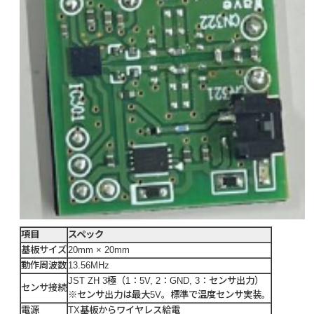
項目
スペック
基板サイズ
20mm × 20mm
動作周波数
13.56MHz
JST ZH 3極（1：5V, 2：GND, 3：センサ出力）
センサ接続
※センサ出力は最大5V。標準で温度センサ実装。
電源
TX基板からワイヤレス給電