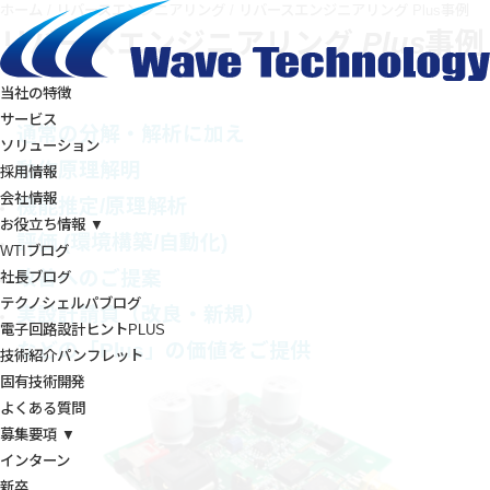
ホーム
/
リバースエンジニアリング
/
リバースエンジニアリング Plus事例
リバースエンジニアリング
Plus
事例
当社の特徴
サービス
通常の分解・解析に加え
ソリューション
動作原理解明
採用情報
会社情報
機能推定/原理解析
お役立ち情報 ▼
評価 (環境構築/自動化)
WTIブログ
改善へのご提案
社長ブログ
テクノシェルパブログ
実設計請負（改良・新規）
電子回路設計ヒントPLUS
などの「Plus」の価値をご提供
技術紹介パンフレット
固有技術開発
よくある質問
募集要項 ▼
インターン
新卒