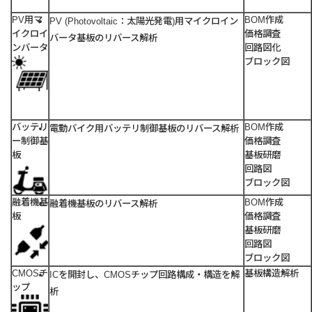
PV用マ
BOM作成
PV (Photovoltaic：太陽光発電)用マイクロイン
イクロイ
価格調査
バータ基板のリバース解析
ンバータ
回路図化
ブロック図
バッテリ
BOM作成
電動バイク用バッテリ制御基板のリバース解析
ー制御基
価格調査
板
基板研磨
回路図
ブロック図
融着機基
BOM作成
融着機基板のリバース解析
板
価格調査
基板研磨
回路図
ブロック図
CMOSチ
基板構造解析
ICを開封し、CMOSチップ回路構成・構造を解
ップ
析