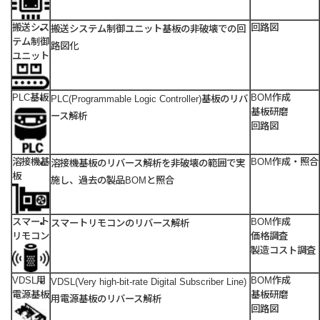
搬送シス
回路図
搬送システム制御ユニット基板の非破壊での回
テム制御
路図化
ユニット
PLC基板
BOM作成
PLC(Programmable Logic Controller)基板のリバ
基板研磨
ース解析
回路図
溶接機基
BOM作成・照合
溶接機基板のリバース解析を非破壊の範囲で実
板
施し、過去の製品BOMと照合
スマート
BOM作成
スマートリモコンのリバース解析
リモコン
価格調査
製造コスト調査
VDSL用
BOM作成
VDSL(Very high-bit-rate Digital Subscriber Line)
電源基板
基板研磨
用電源基板のリバース解析
回路図