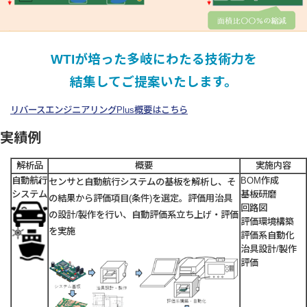
WTI
が培った多岐にわたる技術力を
結集してご提案いたします。
リバースエンジニアリングPlus概要はこちら
実績例
解析品
概要
実施内容
自動航行
BOM作成
センサと自動航行システムの基板を解析し、そ
システム
基板研磨
の結果から評価項目(条件)を選定。評価用治具
回路図
の設計/製作を行い、自動評価系立ち上げ・評価
評価環境構築
を実施
評価系自動化
治具設計/製作
評価