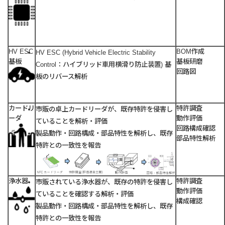
HV ESC
BOM作成
HV ESC (Hybrid Vehicle Electric Stability
基板
基板研磨
Control：ハイブリッド車用横滑り防止装置) 基
回路図
板のリバース解析
カードリ
特許調査
市販の卓上カードリーダが、既存特許を侵害し
ーダ
動作評価
ていることを解析・評価
回路構成確認
製品動作・回路構成・部品特性を解析し、既存
部品特性解析
特許との一致性を報告
浄水器
特許調査
市販されている浄水器が、既存の特許を侵害し
動作評価
ていることを確認する解析・評価
構成確認
製品動作・回路構成・部品特性を解析し、既存
特許との一致性を報告