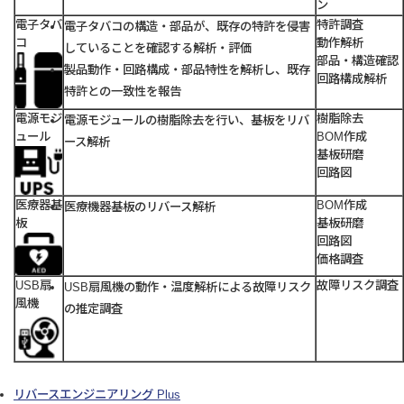
ン
電子タバ
特許調査
電子タバコの構造・部品が、既存の特許を侵害
コ
動作解析
していることを確認する解析・評価
部品・構造確認
製品動作・回路構成・部品特性を解析し、既存
回路構成解析
特許との一致性を報告
電源モジ
樹脂除去
電源モジュールの樹脂除去を行い、基板をリバ
ュール
BOM作成
ース解析
基板研磨
回路図
医療器基
BOM作成
医療機器基板のリバース解析
板
基板研磨
回路図
価格調査
USB扇
故障リスク調査
USB扇風機の動作・温度解析による故障リスク
風機
の推定調査
リバースエンジニアリング Plus