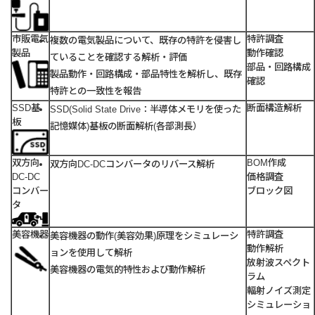
市販電気
特許調査
複数の電気製品について、既存の特許を侵害し
製品
動作確認
ていることを確認する解析・評価
部品・回路構成
製品動作・回路構成・部品特性を解析し、既存
確認
特許との一致性を報告
SSD基
断面構造解析
SSD(Solid State Drive：半導体メモリを使った
板
記憶媒体)基板の断面解析(各部測長）
双方向
BOM作成
双方向DC-DCコンバータのリバース解析
DC-DC
価格調査
コンバー
ブロック図
タ
美容機器
特許調査
美容機器の動作(美容効果)原理をシミュレーシ
動作解析
ョンを使用して解析
放射波スペクト
美容機器の電気的特性および動作解析
ラム
輻射ノイズ測定
シミュレーショ