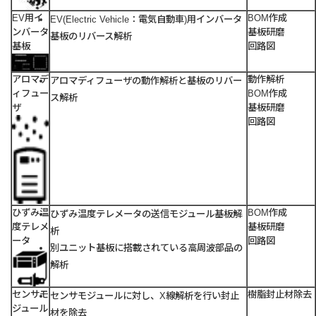
EV用イ
BOM作成
EV(Electric Vehicle：電気自動車)用インバータ
ンバータ
基板研磨
基板のリバース解析
基板
回路図
アロマデ
動作解析
アロマディフューザの動作解析と基板のリバー
ィフュー
BOM作成
ス解析
ザ
基板研磨
回路図
ひずみ温
BOM作成
ひずみ温度テレメータの送信モジュール基板解
度テレメ
基板研磨
析
ータ
回路図
別ユニット基板に搭載されている高周波部品の
解析
センサモ
樹脂封止材除去
センサモジュールに対し、X線解析を行い封止
ジュール
材を除去