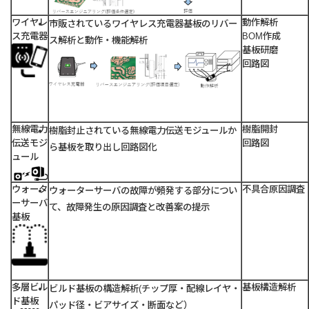
ワイヤレ
動作解析
市販されているワイヤレス充電器基板のリバー
ス充電器
BOM作成
ス解析と動作・機能解析
基板研磨
回路図
無線電力
樹脂開封
樹脂封止されている無線電力伝送モジュールか
伝送モジ
回路図
ら基板を取り出し回路図化
ュール
ウォータ
不具合原因調査
ウォーターサーバの故障が頻発する部分につい
ーサーバ
て、故障発生の原因調査と改善案の提示
基板
多層ビル
基板構造解析
ビルド基板の構造解析(チップ厚・配線レイヤ・
ド基板
パッド径・ビアサイズ・断面など）