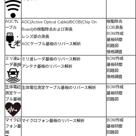
AOCケ
樹脂除去
AOC(Active Optical Cable)のCOB(Chip On
ーブル
COB測長
Board)の樹脂除去および測長
BOM作成
レンズ部の測長
基板研磨
AOCケーブル基板のリバース解析
回路図
価格調査
ミリ波レ
BOM作成
ミリ波レーダ基板のリバース解析
ーダ基板
基板研磨
アンテナ基板のリバース解析
回路図
価格調査
生体電位
BOM作成
生体電位測定ケーブル基板のリバース解析
測定ケー
基板研磨
ブル基板
回路図
マイクロ
BOM作成
マイクロフォン基板のリバース解析
フォン基
基板研磨
板
回路図