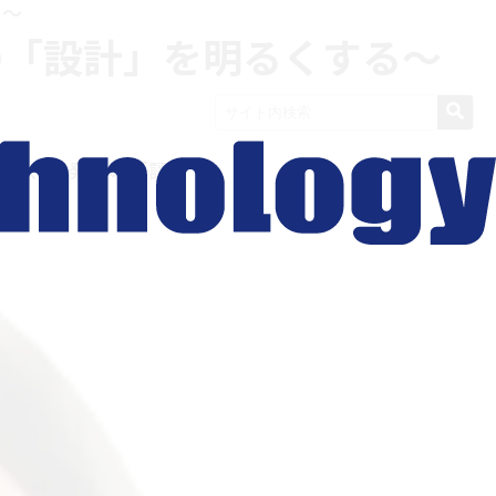
る～
の「設計」を明るくする～
一方、開発品の「評