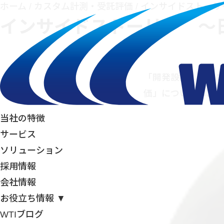
ホーム
/
カスタム計測・受託評価
/
インサイドストーリ
インサイドストーリー ～
「開発設計」は、エ
価」については、
当社の特徴
サービス
ソリューション
採用情報
会社情報
お役立ち情報 ▼
WTIブログ