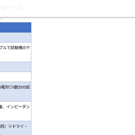
作成ツール
。
ーブルで試験槽のケ
熱電対CH数分の試
容量、インピーダン
抵抗）※ドライ・