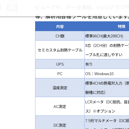
ビューアや、データ連結、Excelグラフ
等、解析用各種ツールを用意しています
内容
特徴
CH数
標準96CH(最大288CH)
8芯（2CH分）の耐熱ケ
セミカスタム耐熱ケーブル
ーブル孔に達しやすい
UPS
有り
PC
OS：Windows10
標準4CHの熱電対入力（
温度測定
験槽に対応）
LCRメータ（DC抵抗、
AC測定
ス）※オプション
7.5桁マルチメータ（DC
DC測定