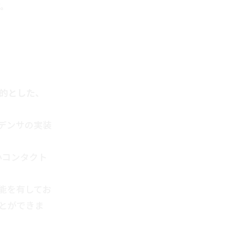
す。
的とした、
ンデンサの実装
小コンタクト
能を有してお
とができま