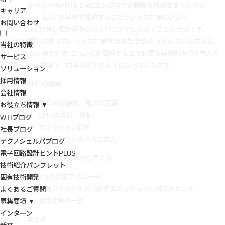
≫≫≫≫iNARTE EMCエンジニアが講師を務めます≪≪≪≪
キャリア
EMCの基礎を理解することがノイズ対策の近道！
お問い合わせ
EMC対策は設計段階から十分にケアしておくことが大切です。
EMCに関心のある方、ノイズ対策を始めた/始めようとしている方など、
当社の特徴
EMCの初心者を対象に、EMCを理解する上で必要な基礎的事項を学んで
サービス
いただける講座で、内容は以下のようになっております。
ソリューション
採用情報
1. EMCの概要
会社情報
1.1 EMCの必要性、用語の定義
お役立ち情報 ▼
1.2 EMCの規格・規制
WTIブログ
1.3 エミッション測定
社長ブログ
1.4 エミッションのメカニズム
テクノシェルパブログ
電子回路設計ヒントPLUS
2. ノイズ対策の基本的な考え方
技術紹介パンフレット
2.1 4つの対策アプローチ
固有技術開発
2.2 電源ラインノイズ（伝導エミッション）対策のヒント
よくあるご質問
2.3 対策効果の一例
募集要項 ▼
インターン
3. まとめ