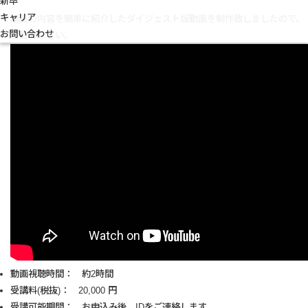
新卒
キャリア
講座の内容を簡単に紹介したダイジェスト版動画を制作致しましたので、
お問い合わせ
ご覧ください。
動画視聴時間： 約2時間
受講料(税抜)： 20,000 円
受講可能期間： お申込み後、IDをご連絡します。