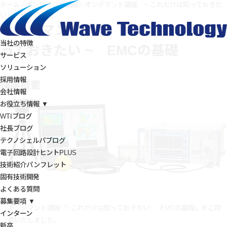
ホーム
/
オンデマンド講座
/
オンデマンド講座 ~ これだけは知っておきた
い ~ EMCの基礎
オンデマンド講座 ~ これだけは知
当社の特徴
っておきたい ~ EMCの基礎
サービス
ソリューション
採用情報
講座概要
会社情報
お役立ち情報 ▼
WTIブログ
社長ブログ
テクノシェルパブログ
電子回路設計ヒントPLUS
技術紹介パンフレット
固有技術開発
よくある質問
募集要項 ▼
オンデマンド講座「~これだけは知っておきたい~ EMCの基礎」をご用
インターン
意いたしました。
新卒