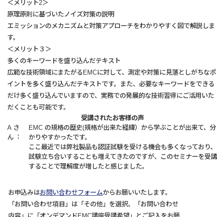
＜メリット2＞
原理原則に基づいたノイズ対策の説明
エミッションのメカニズムと対策アプローチをわかりやすく図で解説しま
す。
＜メリット３＞
多くのキーワードを盛り込んだテキスト
広範な技術領域にまたがるEMCに対して、測定や対策に見落としがちなポ
イントを多く盛り込んだテキストです。また、必要なキーワードをできる
だけ多く盛り込んでいますので、実務での発展的な技術習得にご活用いた
だくことも可能です。
受講されたお客様の声
A さ
EMC の規格の歴史(規格が出来た経緯）から学ぶことが出来て、分
ん︓
かりやすかったです。
ここ最近では弊社製品も認証試験を受ける機会も多くなっており、
試験⽴ち合いすることも増えてきたのですが、このセミナーを受講
することで理解度が増したと感じました。
お申込みは
お問い合わせフォーム
からお願いいたします。
「お問い合わせ項目」は「その他」を選択、「お問い合わせ
内容」に「オンデマンドEMC講座受講希望」とご記入をお願