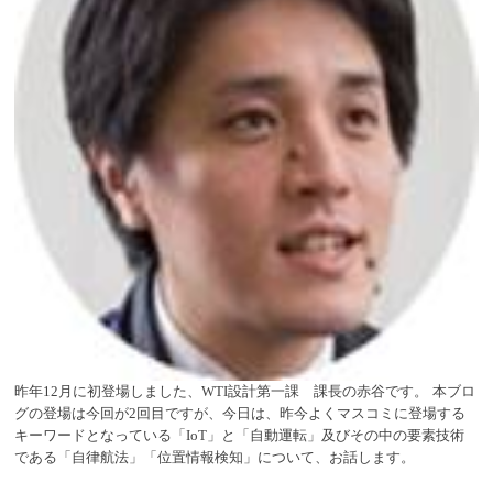
昨年
12
月に初登場しました、
WTI
設計第一課 課長の赤谷です。
本ブロ
グの登場は今回が
2
回目ですが、今日は、昨今よくマスコミに登場する
キーワードとなっている「
IoT
」と「自動運転」及びその中の要素技術
である「自律航法」「位置情報検知」について、お話します。