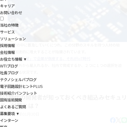
キャリア
お問い合わせ
当社の特徴
サービス
ソリューション
IoTが世の中に普及していくにつれ、この分野のスキルを持つ人材の枯
採用情報
渇感は加速的に増大することが指摘されています。
会社情報
⇒
「人材不足」で企業が倒産する、それがIoT時代
お役立ち情報 ▼
人材を社外から雇入れるか、社内で育成するか、２つに１つの選択を迫
WTIブログ
られている状況です。
社長ブログ
テクノシェルパブログ
電子回路設計ヒントPLUS
続きを読む
→
技術紹介パンフレット
IoT時代の開発者が知っておくべき組込みセキュリ
固有技術開発
ティ対策とは？
よくあるご質問
募集要項 ▼
2018年01月30日
インターン