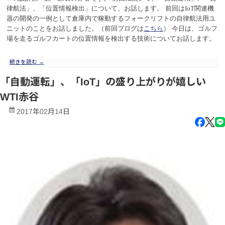
律航法」、「位置情報検出」について、お話します。
前回は
IoT
関連機
器の開発の一例として倉庫内で稼動するフォークリフトの自律航法用ユ
ニットのことをお話しました。（前回ブログは
こちら
）
今日は、ゴルフ
場を走るゴルフカートの位置情報を検出する技術についてお話します。
続きを読む
→
「自動運転」、「IoT」の盛り上がりが嬉しい
WTI赤谷
2017年02月14日