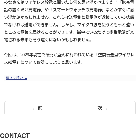
みなさんはワイヤレス給電と聞いたら何を思い浮かべますか？「携帯電
話の置くだけ充電器」や「スマートウォッチの充電器」などがすぐに思
い浮かぶかもしれません。これらは送電側と受電側が近接している状態
でなければ送電ができません。しかし、マイクロ波を使うともっと遠い
ところに電気を届けることができます。街中にいるだけで携帯電話が充
電される未来もそう遠くはないかもしれません。
今回は、2026年現在で研究が盛んに行われている「空間伝送型ワイヤレ
ス給電」についてお話ししようと思います。
続きを読む
→
投
← 前
次 →
稿
の
ペ
CONTACT