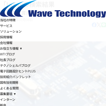
「IoT」の検索結果
IoT技術者育成、待ったなし！
2018年02月06日
当社の特徴
サービス
ソリューション
採用情報
会社情報
お役立ち情報 ▼
WTIブログ
社長ブログ
テクノシェルパブログ
電子回路設計ヒントPLUS
技術紹介パンフレット
固有技術開発
よくある質問
募集要項 ▼
インターン
新卒