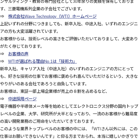
ンサルティング・教育の専門会社として30年余りの実績を保有しておりま
す、三菱電機系列企業の子会社でございます。
⇒
株式会社Wave Technology（WTI）ホームページ
上記いずれの分野につきましても、新卒入社、中途入社、いずれのエンジニ
アの方も大変活躍されています。
お客様からは、技術レベルの高さをご評価いただいておりまして、大変あり
がたく存じております。
⇒
お客様の声
⇒
WTIが選ばれる理由No.1は「技術力」
新卒入社、キャリア入社（中途入社）のいずれのエンジニアの方にとって
も、好きな技術の仕事でお客様に褒められ喜んでいただけるという、大きな
やりがいのある会社であろうと自負しています。
お客様は、東証一部上場企業様が売上の８割を占めるなど、
⇒
中途採用ページ
電子機器や半導体メーカ等を始めとしてエレクトロニクス分野の国内トップ
レベルの企業、大学、研究所が大半となっており、一流のお客様から難易度
の高い開発業務のご用命をいただいてきております。
このような業界トップレベルのお客様の中には、「WTIさん以外には、この
仕事はお願いできないんです」と仰る方までおられ、本当に嬉しいかぎりで