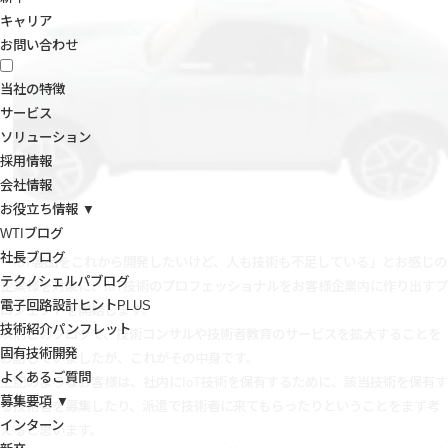
キャリア
お問い合わせ
当社の特徴
サービス
ソリューション
採用情報
会社情報
お役立ち情報 ▼
WTIブログ
社長ブログ
「IoT製品をこれから開発したいけど、人も技術も不足している」とお感じの
テクノシェルパブログ
企業様を対象に、IoT技術のプロフェッショナルをお客様企業内に作り出すプ
電子回路設計ヒントPLUS
ロジェクトを開始します。
技術紹介パンフレット
以前このブログで、技術コンサルや技術者教育のサービスを拡大することを
固有技術開発
お話していましたが、これがその中身です。
よくあるご質問
上記のようなお客様は、社内にIoT技術を保有するために、該当技術を保有す
募集要項 ▼
る技術者を募集したり、派遣で技術者に来てもらったりということをまず考
インターン
えると思います。