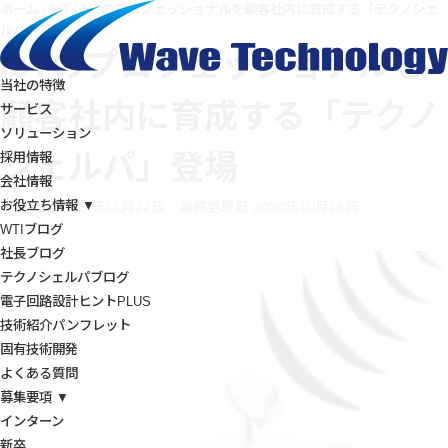
ホーム
/
IoT
/
IoTのプロフェッショナルを顧客社内に育成する「テクノシェ
ルパ」登場
IoTのプロフェッショナルを
当社の特徴
顧客社内に育成する「テクノ
サービス
ソリューション
シェルパ」登場
採用情報
会社情報
お役立ち情報 ▼
投稿日:2017年11月22日
最終更新日:2020年10月16日
WTIブログ
社長ブログ
テクノシェルパブログ
電子回路設計ヒントPLUS
技術紹介パンフレット
固有技術開発
よくある質問
募集要項 ▼
インターン
新卒