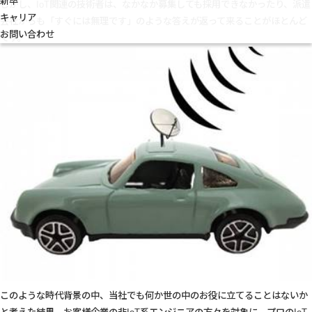
新卒
しかし、IoT関連の技術者は、なかなか募集しても採用できなかったり、派遣
キャリア
会社からも「すぐには無理です」のような答えが返って来ることがほとんど
お問い合わせ
です。
このような時代背景の中、当社でも何か世の中のお役に立てることはないか