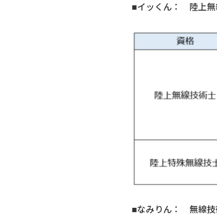
■イッくん： 陸上
■なみりん： 無線