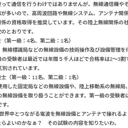
使って通信を行うわけではありませんが、無線通信機や
務が多いので、高周波回路や無線システム、アンテナ関
関係の資格取得を推奨しています。その陸上無線関係の
次のとおりです。
（第一級：4名、第二級：1名）
、無線標識局などの無線設備の技術操作及び設備管理を
級の受験者は最近では年間５千人ほどで合格率は2～3割
区別されています。
士（第一級：11名、第二級：1名）
使用した固定局などの無線設備や、陸上移動系の無線局
の無線設備を取り扱うことができます。第一級の受験者
です。
や世界中とつながる電波を無線設備とアンテナで操れるよ
たらよいのかなぁ？ その試験の内容を知りたいわ。