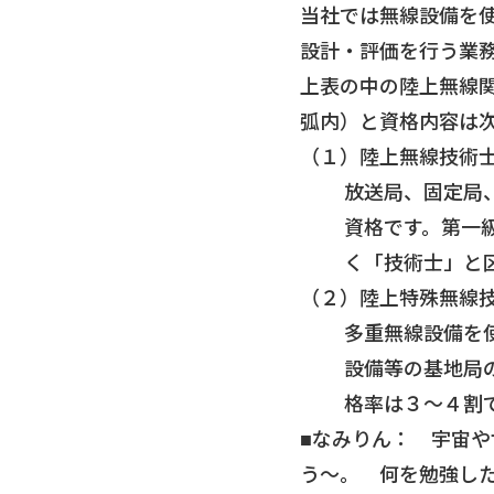
当社では無線設備を
設計・評価を行う業
上表の中の陸上無線
弧内）と資格内容は
（１）陸上無線技術士
放送局、固定局
資格です。第一
く「技術士」と
（２）陸上特殊無線技
多重無線設備を
設備等の基地局
格率は３～４割
■なみりん： 宇宙
う～。 何を勉強し