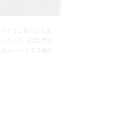
ログ
でもご紹介したよ
していて、前回
8月の
強みの一つである無線