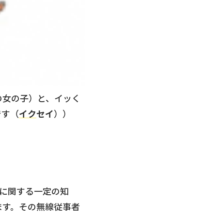
の女の子）と、イッく
です（
イク
セイ
））
に関する一定の知
ます。その無線従事者