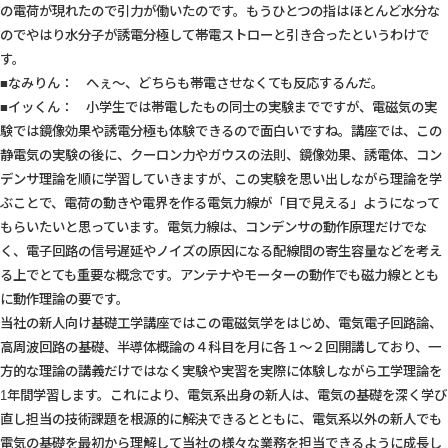
の電荷が現れたので引力が働いたのです。もうひとつの指はほとんど水分な
のでやはり水分子が誘電分極して帯電ストローと引き合ったというわけで
す。
■なみりん： へぇ～、どちらも帯電させなくても反応するんだ。
■イッくん： 小学生では帯電したもの同士の実験までですが、電磁気の実
験では鏡像効果や誘電分極も体験できるので面白いですね。講座では、この
静電気の実験の後に、クーロン力やガウスの法則、鏡像効果、誘電体、コン
デンサ理論を順に学習していきますが、この実験を思い出しながら理論を学
ぶことで、電荷の動きや電界を作る電気力線が「目で見える」ようになって
もらいたいと思っています。電気力線は、コンデンサの動作原理だけでな
く、電子回路の信号遅延やノイズの原因になる配線間の寄生容量などを考え
る上でとても重要な概念です。アンテナやモーターの動作でも磁力線ととも
に動作理論の要です。
当社の新人向け基礎工学講座ではこの電磁気学をはじめ、電気電子回路論、
高周波回路の基礎、半導体概論の４科目を月に各１～２回開講しており、一
方的な理論の講義だけではなく実験や実習を実際に体験しながら工学理論を
1年間学習します。これにより、電気系出身の新人は、電気の基礎を深く学び
直し担当の技術課題を根源的に解決できるとともに、電気系以外の新人でも
電気の基礎を最初から理解して当社の様々な業務を担当できるように成長し