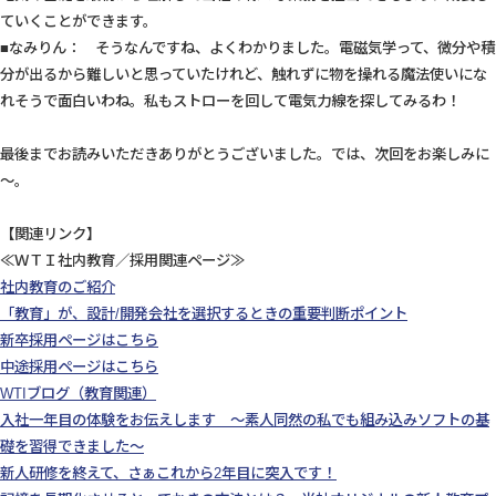
ていくことができます。
■なみりん： そうなんですね、よくわかりました。電磁気学って、微分や積
分が出るから難しいと思っていたけれど、触れずに物を操れる魔法使いにな
れそうで面白いわね。私もストローを回して電気力線を探してみるわ！
最後までお読みいただきありがとうございました。では、次回をお楽しみに
～。
【関連リンク】
≪ＷＴＩ社内教育／採用関連ページ≫
社内教育のご紹介
「教育」が、設計/開発会社を選択するときの重要判断ポイント
新卒採用ページはこちら
中途採用ページはこちら
WTIブログ（教育関連）
入社一年目の体験をお伝えします ～素人同然の私でも組み込みソフトの基
礎を習得できました～
新人研修を終えて、さぁこれから2年目に突入です！