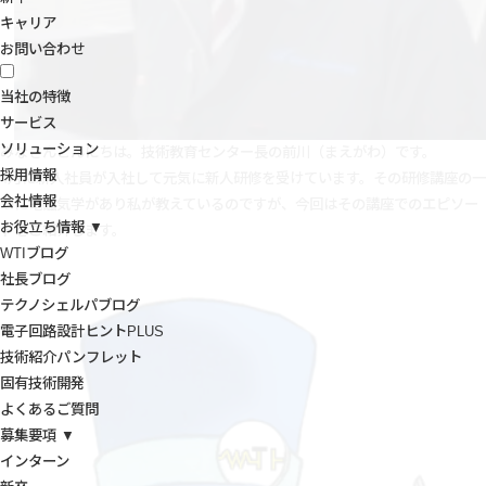
キャリア
お問い合わせ
当社の特徴
サービス
ソリューション
みなさんこんにちは。技術教育センター長の前川（まえがわ）です。
採用情報
4月に新入社員が入社して元気に新人研修を受けています。その研修講座の一
会社情報
つに電磁気学があり私が教えているのですが、今回はその講座でのエピソー
お役立ち情報 ▼
ドをご紹介します。
WTIブログ
社長ブログ
テクノシェルパブログ
電子回路設計ヒントPLUS
技術紹介パンフレット
固有技術開発
よくあるご質問
募集要項 ▼
インターン