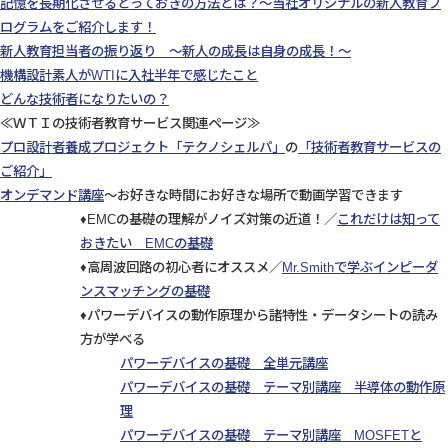
記憶を長期化させるとっておきの方法とは？～当社オリジナルの新人教育プ
ログラムをご紹介します！
新人教育担当者の振り返り ～新人の成長は自身の成長！～
機構設計素人がWTIに入社半年で感じたこと
どんな技術者になりたいの？
≪ＷＴＩの技術者教育サービス関連ページ≫
プロ設計者養成プロジェクト「テクノシェルパ」
の
「技術者教育サービスの
ご紹介」
オンデマンド講座
～お好きな時間にお好きな場所で動画学習できます
♦EMCの基礎の理解がノイズ対策の近道！／
これだけは知って
おきたい EMCの基礎
♦高周波回路の初心者にオススメ／
Mr.Smithで学ぶインピーダ
ンスマッチングの基礎
♦パワーデバイスの動作原理から諸特性・データシートの読み
方が学べる
パワーデバイスの基礎 全単元講座
パワーデバイスの基礎 テーマ別講座 半導体の動作原
理
パワーデバイスの基礎 テーマ別講座 MOSFETと