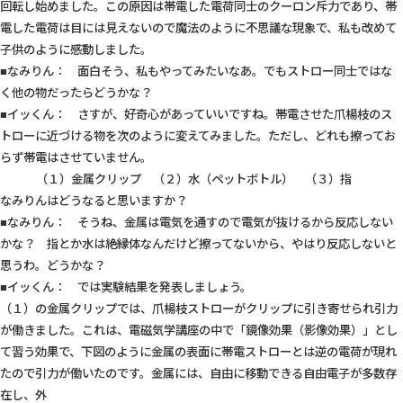
回転し始めました。この原因は帯電した電荷同士のクーロン斥力であり、帯
電した電荷は目には見えないので魔法のように不思議な現象で、私も改めて
子供のように感動しました。
■なみりん： 面白そう、私もやってみたいなあ。でもストロー同士ではな
く他の物だったらどうかな？
■イッくん： さすが、好奇心があっていいですね。帯電させた爪楊枝のス
トローに近づける物を次のように変えてみました。ただし、どれも擦ってお
らず帯電はさせていません。
（１）金属クリップ （２）水（ペットボトル） （３）指
なみりんはどうなると思いますか？
■なみりん： そうね、金属は電気を通すので電気が抜けるから反応しない
かな？ 指とか水は絶縁体なんだけど擦ってないから、やはり反応しないと
思うわ。どうかな？
■イッくん： では実験結果を発表しましょう。
（１）の金属クリップでは、爪楊枝ストローがクリップに引き寄せられ引力
が働きました。これは、電磁気学講座の中で「鏡像効果（影像効果）」とし
て習う効果で、下図のように金属の表面に帯電ストローとは逆の電荷が現れ
たので引力が働いたのです。金属には、自由に移動できる自由電子が多数存
在し、外