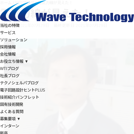
ホーム
/
WTIブログ
/
電気力線が見えた！
電気力線が見えた！
投稿日:2021年07月29日
最終更新日:2021年07月29日
当社の特徴
サービス
ソリューション
採用情報
会社情報
お役立ち情報 ▼
WTIブログ
社長ブログ
テクノシェルパブログ
電子回路設計ヒントPLUS
技術紹介パンフレット
固有技術開発
よくある質問
募集要項 ▼
インターン
新卒