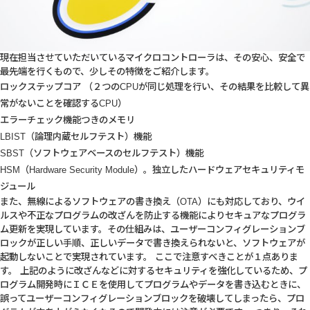
現在担当させていただいているマイクロコントローラは、その安心、安全で
最先端を行くもので、少しその特徴をご紹介します。
ロックステップコア （２つのCPUが同じ処理を行い、その結果を比較して異
常がないことを確認するCPU）
エラーチェック機能つきのメモリ
LBIST（論理内蔵セルフテスト）機能
SBST（ソフトウェアベースのセルフテスト）機能
HSM（Hardware Security Module）。独立したハードウェアセキュリティモ
ジュール
また、無線によるソフトウェアの書き換え（OTA）にも対応しており、ウイ
ルスや不正なプログラムの改ざんを防止する機能によりセキュアなプログラ
ム更新を実現しています。その仕組みは、ユーザーコンフィグレーションブ
ロックが正しい手順、正しいデータで書き換えられないと、ソフトウェアが
起動しないことで実現されています。 ここで注意すべきことが１点ありま
す。 上記のように改ざんなどに対するセキュリティを強化しているため、プ
ログラム開発時にＩＣＥを使用してプログラムやデータを書き込むときに、
誤ってユーザーコンフィグレーションブロックを破壊してしまったら、プロ