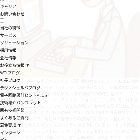
キャリア
お問い合わせ
当社の特徴
サービス
ソリューション
採用情報
会社情報
お役立ち情報 ▼
WTIブログ
社長ブログ
はじめまして、第一技術部ソフトウェア設計課の林と申します。 私の自宅は
大阪なのですが、年初から新しいミッションを遂行すべく、関東の地に赴任
テクノシェルパブログ
して初めての職務に取り組んでいます。 その初めての職務と言うのが、ソフ
電子回路設計ヒントPLUS
ト開発ではなくFAE（フィールドアプリケーションエンジニア）で、対象は
技術紹介パンフレット
車載用マイクロコントローラです。
FAEの業務は、お客様の要求仕様に合っ
固有技術開発
た半導体製品を提案したり、製品の使い方などの応用技術をお客様のエンジ
よくあるご質問
ニアに提供するもので、現在はお客様からの技術的な質問に回答したり、お
客様では対応の難しいサンプルプログラムを提供しています。 そして担当し
募集要項 ▼
ている車載用マイクロコントローラは、これまでに使用したことのある他社
インターン
のものとはいろいろ勝手が違ったり、また車関連の仕事も初めてで、開発環