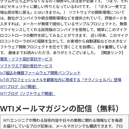
グラムが立ち上がらなくなるので開発中には注意が必要です。 つまり、それ
ほどセキュリティに厳しい作りとなっているわけです。（「ボタン一発で工
場出荷状態に戻る」とはいきません。） ソフトウェアの開発環境について
は、数社がコンパイラや統合開発環境などを提供されていて、評価ボードを
入手すれば、メーカーが無償で提供しているサンプルプロジェクトと、無償
でライセンスしてくれる試用版のコンパイラを使用して、簡単にこのマイク
ロコントローラの動作を試してみることができます。 近い将来、このマイク
ロコントローラのFAE経験を生かして、お客様から自動運転などの大きなソ
フトウェア開発プロジェクトを任せて頂くことを目標に、日々奮闘していま
す。 最後までお読みいただき、ありがとうございました。 【関連リンク】
電気・ソフト設計受託サービス
ソフトウエア設計受託サービス
IoT組込み機器ファームウェア開発パンフレット
IoTのプロフェッショナルを顧客社内に育成する「テクノシェルパ」登場
WTIブログ（IoT関連）
WTIブログ（ソフトウェア関連）
WTIメールマガジンの配信（無料）
WTIエンジニアが携わる技術内容や日々の業務に関わる情報などを毎週
お届けしているブログ記事は、メールマガジンでも購読できます。ブロ