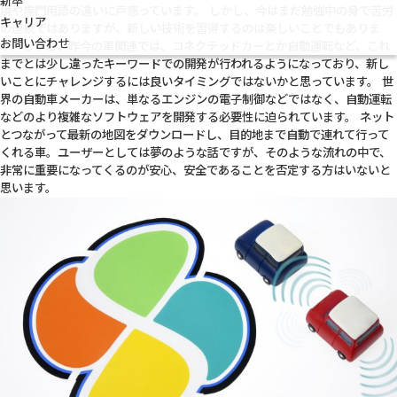
新卒
境や専門用語の違いに戸惑っています。 しかし、今はまだ勉強中の身で苦労
キャリア
の連続ではありますが、新しい技術を習得するのは楽しいことでもありま
お問い合わせ
す。しかも、昨今の車関連では、コネクテッドカーとか自動運転など、これ
までとは少し違ったキーワードでの開発が行われるようになっており、新し
いことにチャレンジするには良いタイミングではないかと思っています。 世
界の自動車メーカーは、単なるエンジンの電子制御などではなく、自動運転
などのより複雑なソフトウェアを開発する必要性に迫られています。 ネット
とつながって最新の地図をダウンロードし、目的地まで自動で連れて行って
くれる車。ユーザーとしては夢のような話ですが、そのような流れの中で、
非常に重要になってくるのが安心、安全であることを否定する方はいないと
思います。