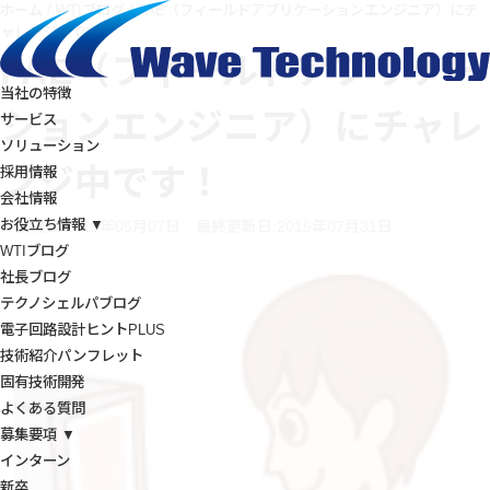
ホーム
/
WTIブログ
/
FAE（フィールドアプリケーションエンジニア）にチ
ャレンジ中です！
FAE（フィールドアプリケー
当社の特徴
ションエンジニア）にチャレ
サービス
ソリューション
ンジ中です！
採用情報
会社情報
お役立ち情報 ▼
投稿日:2019年05月07日
最終更新日:2019年07月31日
WTIブログ
社長ブログ
テクノシェルパブログ
電子回路設計ヒントPLUS
技術紹介パンフレット
固有技術開発
よくある質問
募集要項 ▼
インターン
新卒