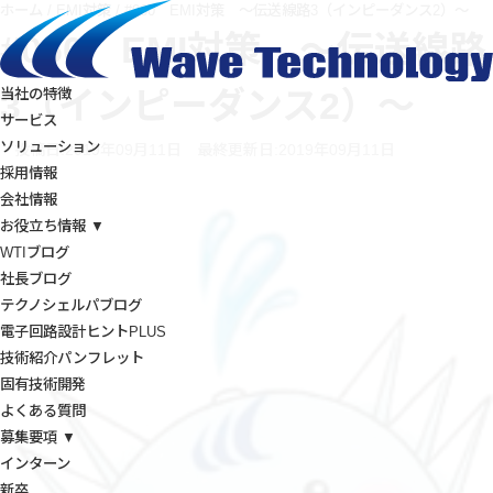
ホーム
/
EMI対策
/
#060 EMI対策 ～伝送線路3（インピーダンス2）～
#060 EMI対策 ～伝送線路
3（インピーダンス2）～
当社の特徴
サービス
ソリューション
投稿日:2019年09月11日
最終更新日:2019年09月11日
採用情報
会社情報
お役立ち情報 ▼
WTIブログ
社長ブログ
テクノシェルパブログ
電子回路設計ヒントPLUS
技術紹介パンフレット
固有技術開発
よくある質問
募集要項 ▼
インターン
新卒