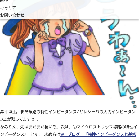
新卒
キャリア
お問い合わせ
昇平博士。まだ線路の特性インピーダンスZとレシーバの入力インピーダン
スZ
が残ってますぅ~。
i
なみりん、先はまだまだ長いぞ。次は、②マイクロストリップ線路の特性イ
ンピーダンスZ じゃ。 求め方は
WTIブログ 「特性インピーダンスと基板