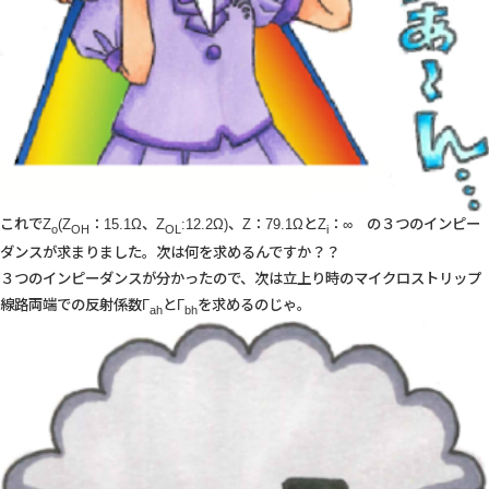
これでZ
(Z
：15.1Ω、Z
:12.2Ω)、Z：79.1ΩとZ
：∞ の３つのインピー
o
OH
OL
i
ダンスが求まりました。次は何を求めるんですか？？
３つのインピーダンスが分かったので、次は立上り時のマイクロストリップ
線路両端での反射係数Γ
とΓ
を求めるのじゃ。
ah
bh