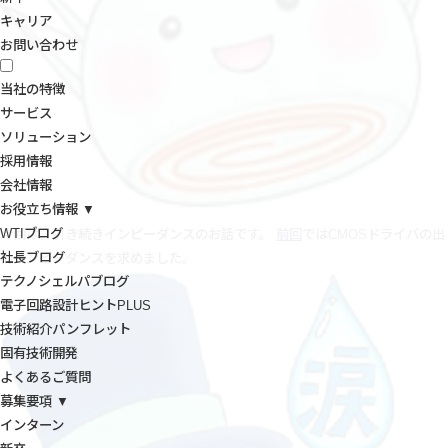
キャリア
お問い合わせ
当社の特徴
サービス
ソリューション
採用情報
会社情報
お役立ち情報 ▼
WTIブログ
今回は、引き続きインピーダンスのお話です。
前回
ではCMOSドライバの出
社長ブログ
力インピーダンスを求めました。
テクノシェルパブログ
電子回路設計ヒントPLUS
技術紹介パンフレット
固有技術開発
よくあるご質問
募集要項 ▼
インターン