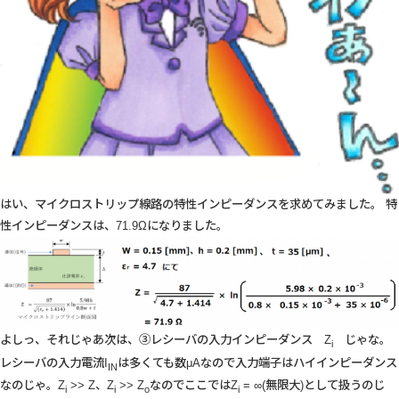
はい、マイクロストリップ線路の特性インピーダンスを求めてみました。 特
性インピーダンスは、71.9Ωになりました。
よしっ、それじゃあ次は、③レシーバの入力インピーダンス Z
じゃな。
i
レシーバの入力電流I
は多くても数μAなので入力端子はハイインピーダンス
IN
なのじゃ。Z
>> Z、Z
>> Z
なのでここではZ
= ∞(無限大)として扱うのじ
i
i
o
i