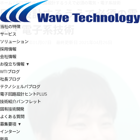
ホーム
/
WTIブログ
/
回路設計するうえで必須の電気・電子系技術
回路設計するうえで必須の電
気・電子系技術
当社の特徴
サービス
ソリューション
投稿日:2020年01月07日
最終更新日:2021年04月26日
採用情報
会社情報
お役立ち情報 ▼
WTIブログ
社長ブログ
テクノシェルパブログ
電子回路設計ヒントPLUS
技術紹介パンフレット
固有技術開発
よくある質問
募集要項 ▼
インターン
新卒