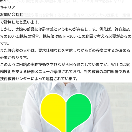
新卒
しかし、その知識を実際の業務に用いるには、＋αの知識が必要になりま
キャリア
す。
お問い合わせ
講義では回路電流や電力を計算するとき、抵抗やコンデンサの定数を一定値
で計算したと思います。
しかし、実際の部品には許容差というものが存在します。例えば、許容差±5
%の100 kΩ抵抗の場合、抵抗値は95 k～105 kΩの範囲で考える必要があるの
です。
また許容差の大小は、要求仕様などを考慮しながらどの程度にするか決める
必要があります。
このように回路の実務技術を学びながら日々過ごしていますが、WTIには実
務技術を支える研修メニューが準備されており、社内教育の専門部署である
技術教育センターによって運営されています。