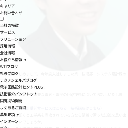
キャリア
お問い合わせ
当社の特徴
サービス
ソリューション
採用情報
会社情報
お役立ち情報 ▼
WTIブログ
社長ブログ
みなさんはじめまして。今年度入社しました第一技術部 システム設計課の
テクノシェルパブログ
高尾です。
電子回路設計ヒントPLUS
よろしくお願いいたします。
技術紹介パンフレット
今回は回路設計者に必要な電気・電子の回路技術についてお話しいたしま
固有技術開発
す。
よくあるご質問
（当社の
電気設計受託サービスはこちら
，
技術講座はこちら
）
募集要項 ▼
回路技術と聞くと工学系を専攻されている方なら講義で習った知識を思い出
インターン
すのではないでしょうか。