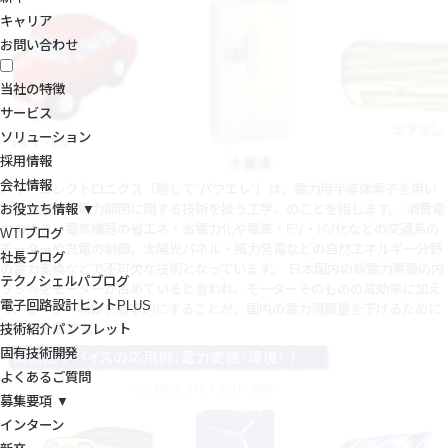
キャリア
お問い合わせ
当社の特徴
サービス
ソリューション
採用情報
会社情報
パワーエレクトロニクス（略して“パワエレ”）は、電力用半導体素子を用い
お役立ち情報 ▼
た電力変換、電力開閉に関する技術を扱う工学、のことを指します。 消費電
力の大きい電気機器の省エネ・省電力化や電車・EV・HV化などの交通系の
WTIブログ
モーターや充電の制御、太陽光パネル・風力発電などの自然エネルギー分野
社長ブログ
の電力変換などで不可欠な技術となっています。
日本国内の総電力需要の内
テクノシェルパブログ
５５％をモーターが占めていると言われ、モーターそのものの高効率に加え
電子回路設計ヒントPLUS
て、モーター制御を効率的にすることが、国内の電力消費量を下げるために
技術紹介パンフレット
極めて重要です。
固有技術開発
よくあるご質問
募集要項 ▼
インターン