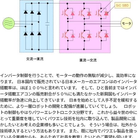
インバータ制御を行うことで、モーターの動作の無駄が減少し、高効率にな
ります。 日本国内で販売されている日本メーカーのエアコンはのインバータ
搭載率は、ほぼ１００％と言われています。 そして、ひと昔前まではインバ
ータ搭載エアコンの販売割合が５０％にも満たなかった新興国もインバータ
搭載率が急速に向上してきています。 日本を始めとして人手不足を緩和する
ために、より一層ロボットの開発と配備が進展していくでしょう。 ロボッ
トの制御もやはりパワーエレクトロニクス分野です。 これから益々世の中に
とって重要度を増していくパワエレ技術を社内に取り込んで、製品開発に活
かしたいとお考えの企業様も多いことでしょう。 そういう場合は、社外から
技術導入するという方法もあります。 また、既に社内でパワエレ製品を扱っ
ている企業様からも、あらためて社員を教育したいとのご要望も伺います。