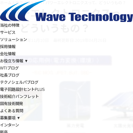
ホーム
/
テクノシェルパ
/
パワーエレクトロニクスって、どういうもの？
パワーエレクトロニクスっ
て、どういうもの？
当社の特徴
サービス
ソリューション
投稿日:2018年11月10日
最終更新日:2019年04月26日
採用情報
会社情報
お役立ち情報 ▼
WTIブログ
社長ブログ
テクノシェルパブログ
電子回路設計ヒントPLUS
技術紹介パンフレット
固有技術開発
よくある質問
募集要項 ▼
インターン
新卒