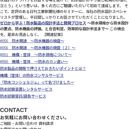
水設計のノウハウをお話する場を設けて、防水設計のやり直し削減のお役に
立とう」という思いは、多くの方にご聴講いただいて初めて達成します。 そ
こで、定評のある日刊工業新聞社様のセミナーに、当社の防水設計スペシャ
リストが登壇し、半日間しっかりとお話させていただくことになりました。
ゼロから学ぶ！防水製品の設計手法と開発プロセス
～防水規格から防水設計
の要点、防水機能の評価、と合否判定、効率的な設計手法まで～
この機会
を、是非お見逃しなく。 【関連記事】
#055 防水関連 ～防水機器の検査～
#056 防水関連 ～防水機器の検査（２）～
#051 機構・筐体 ～防水規格について～
#050 機構・筐体 ～防水のカン違い～
防水製品の開発で押さえておきたいポイントとは？
機構（筐体）の防水コンサルサービス
「防水コンシェルジュ」って名づけましたー
防水試験装置レンタルサービス
防水試験受託/請負サービス
CONTACT
お気軽にお問い合わせください。
ご相談・お問い合わせ
資料請求