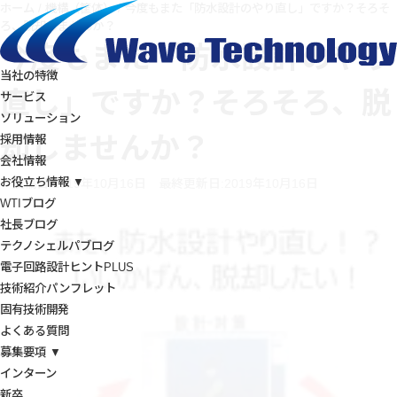
ホーム
/
機構（筐体）
/
今度もまた「防水設計のやり直し」ですか？そろそ
ろ、脱却しませんか？
今度もまた「防水設計のやり
当社の特徴
直し」ですか？そろそろ、脱
サービス
ソリューション
却しませんか？
採用情報
会社情報
お役立ち情報 ▼
投稿日:2019年10月16日
最終更新日:2019年10月16日
WTIブログ
社長ブログ
テクノシェルパブログ
電子回路設計ヒントPLUS
技術紹介パンフレット
固有技術開発
よくある質問
募集要項 ▼
インターン
新卒