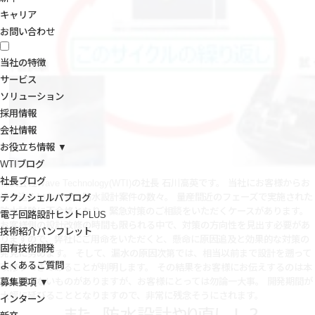
キャリア
お問い合わせ
当社の特徴
サービス
ソリューション
採用情報
会社情報
お役立ち情報 ▼
WTIブログ
社長ブログ
株式会社Wave Technology(WTI)の社長 石川高英です。 当社にお客様からお
持ち込みいただく、防水設計案件の数々。 量産間近のフェーズで実施された
テクノシェルパブログ
防水試験に不合格となり、緊急対策のご相談をいただくケースがあります。
電子回路設計ヒントPLUS
お客様側の設計改修の時間も限られる中で、対策の方向性を見出す必要があ
技術紹介パンフレット
りますので、弊社にご用命をいただくと、懸命に原因追及と効果的な対策の
固有技術開発
発見に努めます。
そして、漏水の原因次第では、相当以前まで設計を遡って
よくあるご質問
改修すべきであることが判明します。 その結果をお客様にお伝えするのは本
当に忍びないものがありますが、お客様にとっては勿論一大事。 開発期間が
募集要項 ▼
大幅に延びることとなりますので、非常に残念そうにされます。
インターン