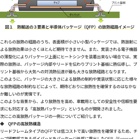
図１ 熱輸送の３要素と半導体パッケージ（QFP）の放熱経路イメージ
これらの放熱の経路のうち、表面積が小さい小型パッケージでは、熱放射に
よる放熱効果は小さくほとんど期待できません。また、実装される電子機器
の薄型化によりパッケージ上面にヒートシンクを装着出来ない場合では、実
際の放熱は、パッケージ内部やリードを伝わりプリント基板に熱伝導し、プ
リント基板から大気への対流熱伝達が最も大きな放熱経路となります。
このように、パッケージの大きさによる放熱の制約や実装状態に応じた様々
な放熱経路の制約などによって、期待どおりに放熱性を確保するのはなかな
か難しいのが実情です。
このような背景から、より放熱性を高め、車載用としての安全性や信頼性要
求にも対応する「高放熱パッケージ」というものが開発されました。
次にこの高放熱パッケージの一例についてご紹介します。
◆ QFPの高放熱構造
リードフレームタイプのQFPでは低コストで高い放熱性を確保するため、チ
ップ搭載部であるダイパッドをパッケージ外部に露出したQFP（Exposed