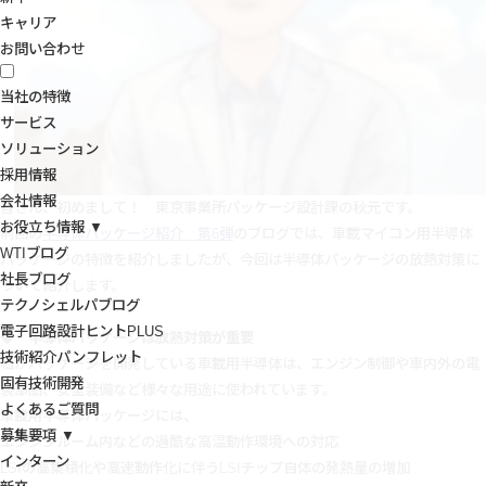
キャリア
お問い合わせ
当社の特徴
サービス
ソリューション
採用情報
会社情報
皆さん、初めまして！ 東京事業所パッケージ設計課の秋元です。
お役立ち情報 ▼
前回の
半導体パッケージ紹介 第6弾
のブログでは、車載マイコン用半導体
WTIブログ
パッケージの特徴を紹介しましたが、今回は半導体パッケージの放熱対策に
社長ブログ
ついて紹介します。
テクノシェルパブログ
電子回路設計ヒントPLUS
◆ 半導体パッケージは放熱対策が重要
技術紹介パンフレット
私がパッケージを開発している車載用半導体は、エンジン制御や車内外の電
固有技術開発
装部品、安全装備など様々な用途に使われています。
よくあるご質問
車載用半導体パッケージには、
募集要項 ▼
エンジンルーム内などの過酷な高温動作環境への対応
インターン
LSIの高集積化や高速動作化に伴うLSIチップ自体の発熱量の増加