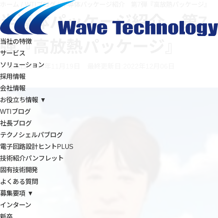
ホーム
/
WTIブログ
/
半導体パッケージ紹介 第7弾『高放熱パッケージ』
半導体パッケージ紹介 第7
弾『高放熱パッケージ』
当社の特徴
サービス
ソリューション
投稿日:2019年11月19日
最終更新日:2022年12月06日
採用情報
会社情報
お役立ち情報 ▼
WTIブログ
社長ブログ
テクノシェルパブログ
電子回路設計ヒントPLUS
技術紹介パンフレット
固有技術開発
よくある質問
募集要項 ▼
インターン
新卒