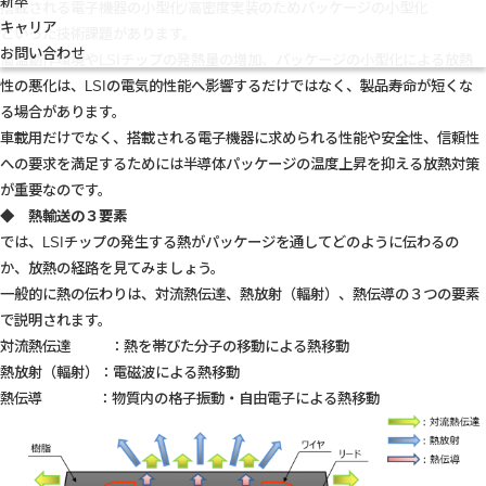
新卒
搭載される電子機器の小型化/高密度実装のためパッケージの小型化
キャリア
といった技術課題があります。
お問い合わせ
高温動作環境やLSIチップの発熱量の増加、パッケージの小型化による放熱
性の悪化は、LSIの電気的性能へ影響するだけではなく、製品寿命が短くな
る場合があります。
車載用だけでなく、搭載される電子機器に求められる性能や安全性、信頼性
への要求を満足するためには半導体パッケージの温度上昇を抑える放熱対策
が重要なのです。
◆ 熱輸送の３要素
では、LSIチップの発生する熱がパッケージを通してどのように伝わるの
か、放熱の経路を見てみましょう。
一般的に熱の伝わりは、対流熱伝達、熱放射（輻射）、熱伝導の３つの要素
で説明されます。
対流熱伝達 ：熱を帯びた分子の移動による熱移動
熱放射（輻射）：電磁波による熱移動
熱伝導 ：物質内の格子振動・自由電子による熱移動