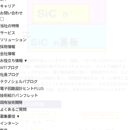
キャリア
お問い合わせ
当社の特徴
サービス
ソリューション
採用情報
会社情報
お役立ち情報 ▼
世の中ではSiCの採用が進んでいますが、結局、一言で言えば何がいいの？
と思った電子回路・機器設計者の方はおられませんか。 ネットで検索する
WTIブログ
と、バンドギャップが大きい、電子飽和速度が高い、熱抵抗が小さい、など
社長ブログ
のような、物性側面からの解説が多く、回路設計者の方は「もっと簡単に言
テクノシェルパブログ
ってよー」って思ってしまうこともあるかもしれません。
そのような方向け
電子回路設計ヒントPLUS
に、ご用意しましたのがこの図。 左がSi、右がSiCのMOSトランジスタで
技術紹介パンフレット
す。
固有技術開発
よくあるご質問
募集要項 ▼
インターン