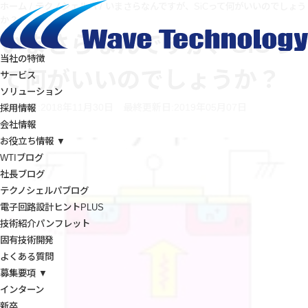
ホーム
/
テクノシェルパ
/
いまさらなんですが、SiCって何がいいのでしょう
か？
いまさらなんですが、SiCっ
当社の特徴
て何がいいのでしょうか？
サービス
ソリューション
投稿日:2018年11月30日
最終更新日:2019年05月07日
採用情報
会社情報
お役立ち情報 ▼
WTIブログ
社長ブログ
テクノシェルパブログ
電子回路設計ヒントPLUS
技術紹介パンフレット
固有技術開発
よくある質問
募集要項 ▼
インターン
新卒