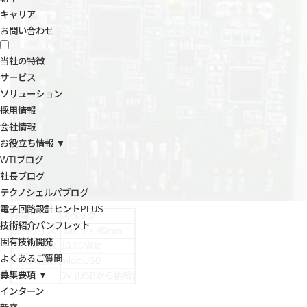
キャリア
お問い合わせ
当社の特徴
サービス
ソリューション
採用情報
会社情報
お役立ち情報 ▼
WTIブログ
社長ブログ
テクノシェルパブログ
電子回路設計ヒントPLUS
項目
スペック
技術紹介パンフレット
基板サイズ
40mm × 40mm
固有技術開発
動作周波数
13.56MHz
よくあるご質問
PCとの接続
microUSB
募集要項 ▼
電源
5V (USBから供給)
インターン