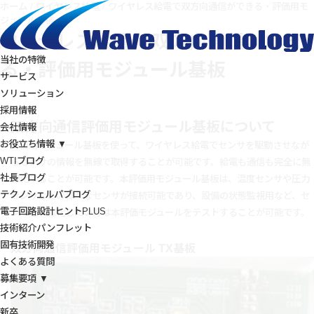
ホーム
/
ワイヤレス給電
/
ワイヤレス給電で双方向通信ができる・評価用モ
ジュール基板
ワイヤレス給電で双方向通信ができ
当社の特徴
る・評価用モジュール基板
サービス
ソリューション
採用情報
双方向通信評価用モジュール基板について
会社情報
お役立ち情報 ▼
評価用モジュール基板を使って、ワイヤレス給電でセンサを駆動させなが
WTIブログ
らセンサの情報を無線で取得することが可能です。給電も通信も完全に無
社長ブログ
線化することが可能です。本評価用モジュール基板は、温度センサや圧力
テクノシェルパブログ
センサなどの様々なセンサが接続可能であり、設備の状態監視用など、セ
電子回路設計ヒントPLUS
ンサを無線化したい方は本評価モジュールをテストすることが可能です。
技術紹介パンフレット
固有技術開発
双方向通信評価用モジュール TX基板
よくある質問
募集要項 ▼
インターン
新卒