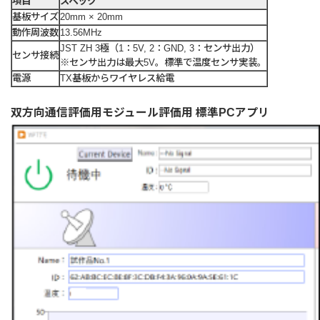
項目
スペック
基板サイズ
20mm × 20mm
動作周波数
13.56MHz
JST ZH 3極（1：5V, 2：GND, 3：センサ出力）
センサ接続
※センサ出力は最大5V。標準で温度センサ実装。
電源
TX基板からワイヤレス給電
双方向通信評価用モジュール評価用 標準PCアプリ