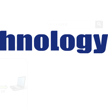
zの特定小電力無線モジ
基に他の組との位置関
。