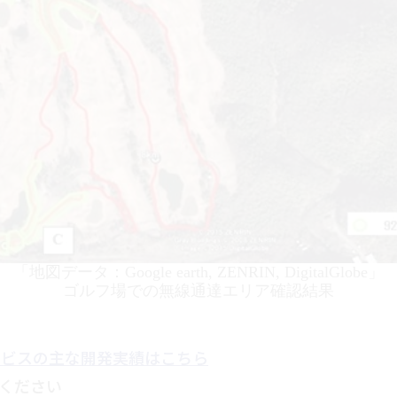
「地図データ：
Google earth, ZENRIN, DigitalGlobe
」
ゴルフ場での無線通達エリア確認結果
ービスの主な開発実績はこちら
ください