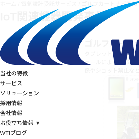
ホーム
/
電気設計受託サービス
/
ゴルフカートナビ開発
IoT関連機器開発事例
ゴルフカート
タブレット内蔵のGP
ュールにより本部に
係やショット禁止な
当社の特徴
サービス
ソリューション
採用情報
会社情報
お役立ち情報 ▼
WTIブログ