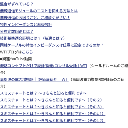
整合がずれている？
無線通信モジュールのコストを抑える方法とは
無線通信のお困りごと、ご相談ください！
特性インピーダンスと基板設計
分布定数回路とは？
技術基準適合証明とは？（技適とは？）
同軸ケーブルの特性インピーダンスは任意に設定できるのか？
WTIブログは
こちら
■関連YouTube動画
概略コンセプトだけで設計/開発/コンサル受託｜WTI
（シールドルームのご紹
介）
高周波の電力増幅器｜ 評価系紹介 ｜WTI
（高周波電力増幅器評価系のご紹
介）
スミスチャートとは？ ～きちんと知ると便利です～
スミスチャートとは？～きちんと知ると便利です～（その２）
スミスチャートとは？～きちんと知ると便利です～（その３）
スミスチャートとは？～きちんと知ると便利です～（その4-1）
スミスチャートとは？～きちんと知ると便利です～（その4-2）