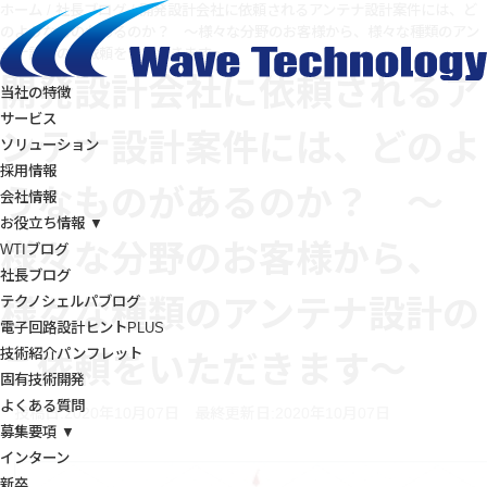
ホーム
/
社長ブログ
/
開発設計会社に依頼されるアンテナ設計案件には、ど
のようなものがあるのか？ ～様々な分野のお客様から、様々な種類のアン
テナ設計のご依頼をいただきます～
開発設計会社に依頼されるア
当社の特徴
サービス
ンテナ設計案件には、どのよ
ソリューション
採用情報
うなものがあるのか？ ～
会社情報
お役立ち情報 ▼
様々な分野のお客様から、
WTIブログ
社長ブログ
テクノシェルパブログ
様々な種類のアンテナ設計の
電子回路設計ヒントPLUS
技術紹介パンフレット
ご依頼をいただきます～
固有技術開発
よくある質問
投稿日:2020年10月07日
最終更新日:2020年10月07日
募集要項 ▼
インターン
新卒