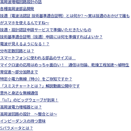
高周波増幅回路設計の話
各種高周波部品開発
技適（電波法認証 技術基準適合証明）とは何か? ～実は技適のおかげで誰も
がスマホを使えるんですね～
技適・設計認証申請サービスで準備いただきたいもの
技術基準適合証明（技適）申請には何を準備すればよいか？
電波が見えるようになる！？
分布定数回路とは？
スマートフォンに使われる部品のサイズは…
マイクロ波の応用はめっちゃ面白い！ 通信は勿論、乾燥工程加速～植物生
育促進～部分加熱まで
特定小電力無線（特小）をご存知ですか？
「スミスチャートとは？」解説動画公開中です
意外と身近な無線通信
「IoT」のビッグウェーブが到来！
高周波電力増幅器とは？
高周波回路の設計 ～整合とは～
インピーダンスの持つ意味
Sパラメータとは？