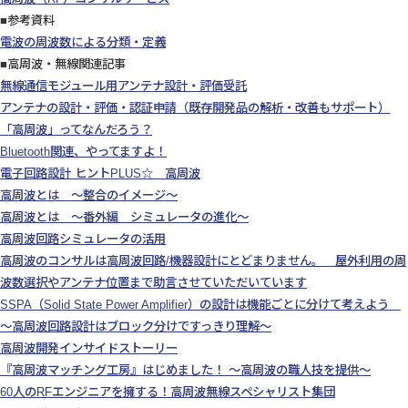
■参考資料
電波の周波数による分類・定義
■高周波・無線関連記事
無線通信モジュール用アンテナ設計・評価受託
アンテナの設計・評価・認証申請（既存開発品の解析・改善もサポート）
「高周波」ってなんだろう？
Bluetooth関連、やってますよ！
電子回路設計 ヒントPLUS☆ 高周波
高周波とは ～整合のイメージ～
高周波とは ～番外編 シミュレータの進化～
高周波回路シミュレータの活用
高周波のコンサルは高周波回路/機器設計にとどまりません。 屋外利用の周
波数選択やアンテナ位置まで助言させていただいています
SSPA（Solid State Power Amplifier）の設計は機能ごとに分けて考えよう
～高周波回路設計はブロック分けですっきり理解～
高周波開発インサイドストーリー
『高周波マッチング工房』はじめました！ ～高周波の職人技を提供～
60人のRFエンジニアを擁する！高周波無線スペシャリスト集団