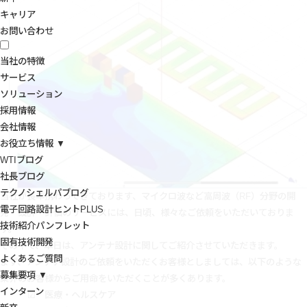
キャリア
お問い合わせ
当社の特徴
サービス
ソリューション
採用情報
会社情報
お役立ち情報 ▼
WTIブログ
社長ブログ
テクノシェルパブログ
当社が長年携わってきております、マイクロ波など高周波（RF）分野の開
電子回路設計ヒントPLUS
発・設計・評価のサービスには、日頃、様々なご依頼をいただいておりま
技術紹介パンフレット
す。
固有技術開発
その中で、本日は、アンテナ設計に関してご紹介させていただきます。
よくあるご質問
まず、アンテナ設計のご依頼をいただくお客様としましては、以下のような
募集要項 ▼
業界のお客様からご用命をいただくことが多くあります。
インターン
☑ 医療・ヘルスケア