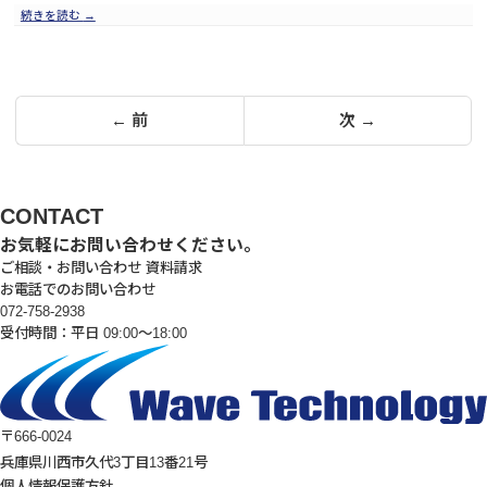
続きを読む
→
投
← 前
次 →
稿
の
ペ
CONTACT
ー
お気軽にお問い合わせください。
ご相談・お問い合わせ
資料請求
ジ
お電話でのお問い合わせ
送
072-758-2938
受付時間：平日 09:00～18:00
り
〒666-0024
兵庫県川西市久代3丁目13番21号
個人情報保護方針