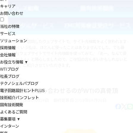
キャリア
お問い合わせ
当社の特徴
サービス
ソリューション
みなさんは、訪問したウェブサイトで、サイト内検索をよく使われます
か？ かくいう私は、ほとんど使ったことはありませんでした。でも最
採用情報
近、自社ウェブサイトでサイト内検索を使ってみて、「あー、なんて便
会社情報
利なことよ！」と感心しましたので、ご存知の方も多いかもしれないと
お役立ち情報 ▼
思いつつ、ご紹介させていただきます。
WTIブログ
社長ブログ
続きを読む
→
テクノシェルパブログ
複数の技術を組み合わせるのがWTIの真骨頂
電子回路設計ヒントPLUS
技術紹介パンフレット
投稿日:2018年08月24日
最終更新日:2019年08月06日
固有技術開発
よくあるご質問
募集要項 ▼
インターン