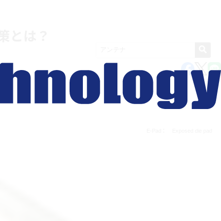
対策とは？
E-Pad： Exposed die pad