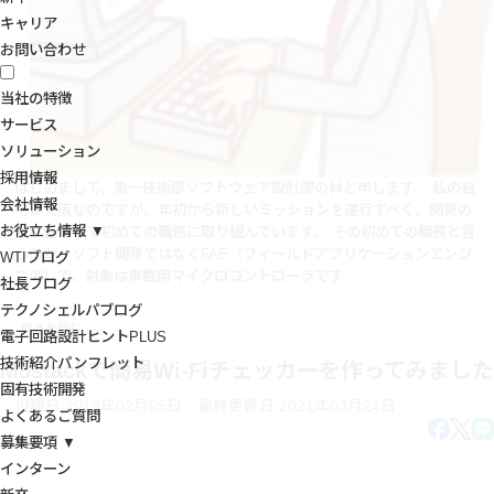
キャリア
お問い合わせ
当社の特徴
サービス
ソリューション
採用情報
はじめまして、第一技術部ソフトウェア設計課の林と申します。 私の自
会社情報
宅は大阪なのですが、年初から新しいミッションを遂行すべく、関東の
お役立ち情報 ▼
地に赴任して初めての職務に取り組んでいます。 その初めての職務と言
うのが、ソフト開発ではなくFAE（フィールドアプリケーションエンジ
WTIブログ
ニア）で、対象は車載用マイクロコントローラです。
社長ブログ
テクノシェルパブログ
続きを読む
→
電子回路設計ヒントPLUS
技術紹介パンフレット
M5stackで簡易Wi-Fiチェッカーを作ってみました
固有技術開発
投稿日:2019年02月05日
最終更新日:2021年03月24日
よくあるご質問
募集要項 ▼
インターン