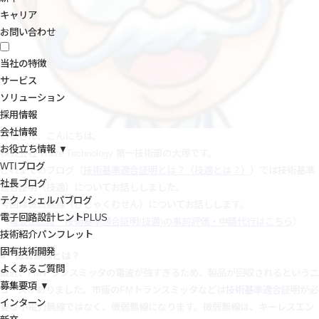
キャリア
お問い合わせ
当社の特徴
サービス
ソリューション
採用情報
会社情報
みなさん、こんにちは。
お役立ち情報 ▼
株式会社 Wave Technology 第一技術部の大塚です。
WTIブログ
これまでのブログ（
技術基準適合証明とは？（技適とは？）
）では技術基準
社長ブログ
適合証明（技適）についてお話ししました。
テクノシェルパブログ
今回は微弱無線（びじゃくむせん）についてお話しします。
電子回路設計ヒントPLUS
（
電波法認証・技術基準適合証明(技適)の事前評価・申請代行はこちら
）
技術紹介パンフレット
固有技術開発
■ 微弱無線とは？
よくあるご質問
最近、FMトランスミッタの電波が強すぎるため、製品が回収されるというニ
募集要項 ▼
ュースがありました。市販のFMトランスミッタなどは
技術基準適合
証明が必
インターン
要な小電力無線ではなく、微弱無線になります。微弱無線は、キーレスエン