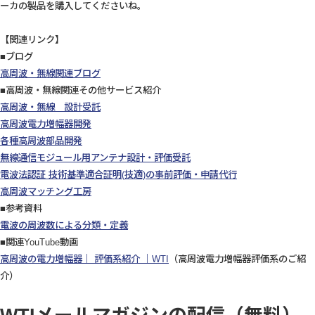
ーカの製品を購入してくださいね。
【関連リンク】
■ブログ
高周波・無線関連ブログ
■高周波・無線関連その他サービス紹介
高周波・無線 設計受託
高周波電力増幅器開発
各種高周波部品開発
無線通信モジュール用アンテナ設計・評価受託
電波法認証 技術基準適合証明(技適)の事前評価・申請代行
高周波マッチング工房
■参考資料
電波の周波数による分類・定義
■関連YouTube動画
高周波の電力増幅器｜ 評価系紹介 ｜WTI
（高周波電力増幅器評価系のご紹
介）