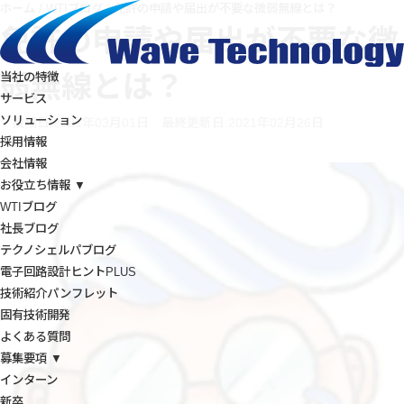
ホーム
/
WTIブログ
/
免許の申請や届出が不要な微弱無線とは？
免許の申請や届出が不要な微
弱無線とは？
当社の特徴
サービス
ソリューション
投稿日:2021年03月01日
最終更新日:2021年02月26日
採用情報
会社情報
お役立ち情報 ▼
WTIブログ
社長ブログ
テクノシェルパブログ
電子回路設計ヒントPLUS
技術紹介パンフレット
固有技術開発
よくある質問
募集要項 ▼
インターン
新卒