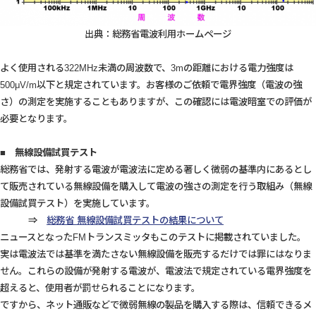
出典：総務省電波利用ホームページ
よく使用される322MHz未満の周波数で、3mの距離における電力強度は
500μV/m以下と規定されています。お客様のご依頼で電界強度（電波の強
さ）の測定を実施することもありますが、この確認には電波暗室での評価が
必要となります。
■ 無線設備試買テスト
総務省では、発射する電波が電波法に定める著しく微弱の基準内にあるとし
て販売されている無線設備を購入して電波の強さの測定を行う取組み（無線
設備試買テスト）を実施しています。
⇒
総務省 無線設備試買テストの結果について
ニュースとなったFMトランスミッタもこのテストに掲載されていました。
実は電波法では基準を満たさない無線設備を販売するだけでは罪にはなりま
せん。これらの設備が発射する電波が、電波法で規定されている電界強度を
超えると、使用者が罰せられることになります。
ですから、ネット通販などで微弱無線の製品を購入する際は、信頼できるメ