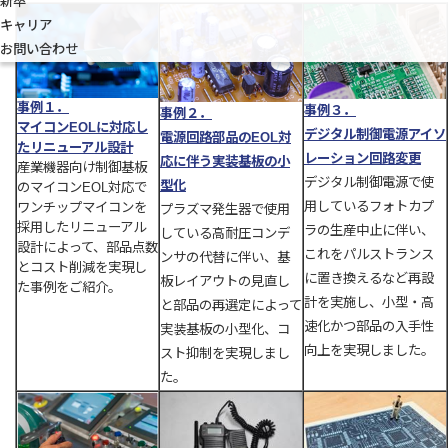
新卒
キャリア
お問い合わせ
事例１．
事例３．
事例２．
マイコンEOLに対応し
デジタル制御電源アイソ
電源回路部品のEOL対
たリニューアル設計
レーション回路変更
応に伴う実装基板の小
産業機器向け制御基板
デジタル制御電源で使
型化
のマイコンEOL対応で
用しているフォトカプ
ワンチップマイコンを
プラズマ発生器で使用
採用したリニューアル
ラの生産中止に伴い、
している高耐圧コンデ
設計によって、部品点数
これをパルストランス
ンサの代替に伴い、基
とコスト削減を実現し
に置き換えるなど再設
板レイアウトの見直し
た事例をご紹介。
計を実施し、小型・高
と部品の再選定によって
速化かつ部品の入手性
実装基板の小型化、コ
向上を実現しました。
スト抑制を実現しまし
た。