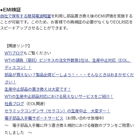
●EMI検証
自社で保有する簡易電波暗室
を利用し部品置き換え後のEMI評価を実施する
ことが可能です。このため、お客様での再検証の必要がなくなりEOL対応を
スピードアップさせることができます。
【関連リンク】
WTIブログ
もご覧ください
WTIの請負（受託）ビジネスの注文件数第1位は、生産中止対応（EOL、
ディスコン）！
部品が買えない？製品出荷どーしよう！・・・そんなときはおまかせくだ
さい！
生産中止部品の置き換えは大変です！
WTIの生産中止部品対応における見えないサービスをご紹介！
社長ブログ
（EOL関連）
セラミックコンデンサ（セラコン）の生産中止 大変ダー！
電子部品入手難サポートサービス
（お問い合わせ急増中）
～ 電子部品入手難に伴う置き換え検討における複数のプランをご用意い
たしました ～