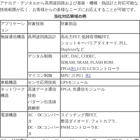
アナログ・デジタルから高周波回路および基板・機構・熱設計と対応可能な
技術範囲が広く、お客様からの多様なニーズにお応えすることが可能です。
当社対応領域の例
アプリケーシ
対象技術
対象部品
ョン
無線通信機器
高周波回路設計
高出力
FET,
低雑音増幅
FET,
ショットキーバリアダイオード
, PLL,
Duplexer
など
デジタル制御
ADC, DAC, CODEC,
SDRAM, SRAM, FLASH ROM,
FPGA
※1
,LCD, LCD
コントローラ
マイコン制御
MPU
（
CPU
）
※2
車載機器
センサ応用技術
GPS
モジュール
ネットワーク
高速データ通信
FPGA,
光通信モジュール
機器
技術
パターン伝送線
路解析
電源機器
AC
・
DC
コンバー
スイッチング用
FET,
タ
整流ダイオード
,
フォトカプラ
,
DC
・
DC
コンバー
PWM
コントローラ
IC
タ