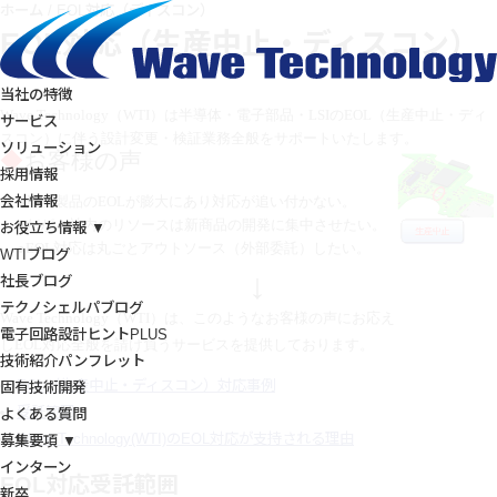
ホーム
/
EOL対応（ディスコン）
EOL対応（生産中止・ディスコン）
当社の特徴
Wave Technology
（
WTI
）は半導体・電子部品・LSIの
EOL
（生産中止・ディ
サービス
スコン）に伴う設計変更・検証業務全般をサポートいたします。
ソリューション
◆
お客様の声
採用情報
会社情報
●
量産製品の
EOL
が膨大にあり対応が追い付かない。
●
だが、社内のリソースは新商品の開発に集中させたい。
お役立ち情報 ▼
●
EOL
対応は丸ごとアウトソース（外部委託）したい。
WTIブログ
↓
社長ブログ
テクノシェルパブログ
Wave Technology
（
WTI
）は、このようなお客様の声にお応え
電子回路設計ヒントPLUS
し
EOL
対応全般を請け負うサービスを提供しております。
技術紹介パンフレット
EOL（生産中止・ディスコン）対応事例
固有技術開発
受託範囲
よくある質問
Wave Technology(WTI)のEOL対応が支持される理由
募集要項 ▼
インターン
EOL対応受託範囲
新卒