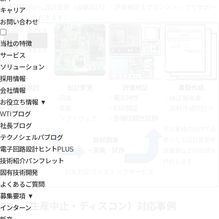
代替品検討から設計変更（改版設計）・評価検証までワンストップでサポー
キャリア
トさせていただきます。
お問い合わせ
当社の特徴
サービス
ソリューション
採用情報
代替検討
設計変更
評価検証
書類作成
会社情報
・代品調査
・回路
・電気特性
・検証報告書
お役立ち情報 ▼
・特性比較
・基板
・EMI検証
・資料作成代行※
WTIブログ
・ソフトウェア
・各種信頼性試験
社長ブログ
※お客様の社内で必
テクノシェルパブログ
部材調達
要となる設計変更申
電子回路設計ヒントPLUS
～実装・試作
請書類などの作成を
技術紹介パンフレット
代行します。
EOL
対応ワンストップサービス
固有技術開発
よくあるご質問
募集要項 ▼
EOL（生産中止・ディスコン）対応事例
インターン