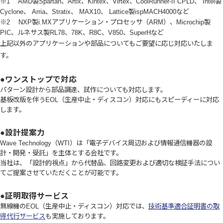
※1 AMD製Spartan、Artix、Kintex、Virtex、CoolRunner-II CPLD、 Intel製
Cyclone、 Arria、Stratix、 MAX10、 Lattice製ispMACH4000など
※2 NXP製i.MXアプリケーション・プロセッサ（ARM）、Microchip製
PIC、ルネサス製RL78、78K、R8C、V850、SuperHなど
上記以外のアプリケーションや部品についてもご要望に応じ対応いたしま
す。
●ワンストップで対応
パターン設計から部品調達、試作についても対応します。
基板改版を伴うEOL（生産中止・ディスコン）対応にもスピーディーに対応
します。
●設計提案力
Wave Technology（WTI）は「電子デバイス周辺および情報通信機器の設
計・開発・受託」を主体とする会社です。
当社は、「設計的視点」から代替品、回路変更および適切な検証手法につい
てご提案させていただくことが可能です。
●証明取得サービス
無線機のEOL（生産中止・ディスコン）対応では、
技術基準適合証明書の取
得代行サービス
も実施しております。