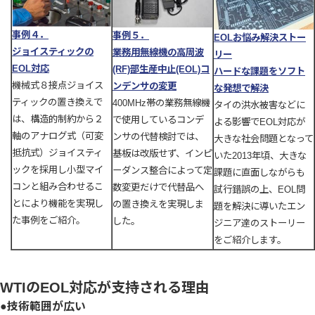
事例４．
事例５．
EOLお悩み解決ストー
ジョイスティックの
業務用無線機の高周波
リー
EOL対応
(RF)部生産中止(EOL)コ
ハードな課題をソフト
機械式８接点ジョイス
ンデンサの変更
な発想で解決
ティックの置き換えで
400MHz帯の業務無線機
タイの洪水被害などに
は、構造的制約から２
で使用しているコンデ
よる影響でEOL対応が
軸のアナログ式（可変
ンサの代替検討では、
大きな社会問題となって
抵抗式）ジョイスティ
基板は改版せず、インピ
いた2013年頃、大きな
ックを採用し小型マイ
ーダンス整合によって定
課題に直面しながらも
コンと組み合わせるこ
数変更だけで代替品へ
試行錯誤の上、EOL問
とにより機能を実現し
の置き換えを実現しま
題を解決に導いたエン
た事例をご紹介。
した。
ジニア達のストーリー
をご紹介します。
WTIのEOL対応が支持される理由
●技術範囲が広い