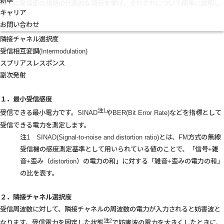
新卒
以下に受信部の規格の代表的な項目を挙げ、それぞれについて簡単に説明し
キャリア
ます。
お問い合わせ
最小受信感度
隣接チャネル選択度
受信相互変調(Intermodulation)
スプリアスレスポンス
副次発射
１．最小受信感度
注1
受信できる最小電力です。SINAD
やBER(Bit Error Rate)などを指標として
受信できる電力を測定します。
注1 SINAD(Signal-to-noise and distortion ratio)とは、FM方式の無線
受信機の感度測定基準として用いられている値のことで、「信号+雑
音+歪み（distortion）の電力の和」に対する「雑音+歪みの電力の和」
の比を表す。
２．隣接チャネル選択度
受信周波数に対して、隣接チャネルの周波数の電力が入力されると妨害波と
注2
なります。受信電力を固定した状態
で妨害波の電力を大きくしたときに、