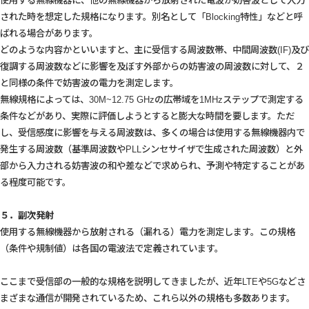
使用する無線機器に、他の無線機器から放射された電波が妨害波として入力
された時を想定した規格になります。別名として「Blocking特性」などと呼
ばれる場合があります。
どのような内容かといいますと、主に受信する周波数帯、中間周波数(IF)及び
復調する周波数などに影響を及ぼす外部からの妨害波の周波数に対して、２
と同様の条件で妨害波の電力を測定します。
無線規格によっては、30M~12.75 GHzの広帯域を1MHzステップで測定する
条件などがあり、実際に評価しようとすると膨大な時間を要します。ただ
し、受信感度に影響を与える周波数は、多くの場合は使用する無線機器内で
発生する周波数（基準周波数やPLLシンセサイザで生成された周波数）と外
部から入力される妨害波の和や差などで求められ、予測や特定することがあ
る程度可能です。
５．副次発射
使用する無線機器から放射される（漏れる）電力を測定します。この規格
（条件や規制値）は各国の電波法で定義されています。
ここまで受信部の一般的な規格を説明してきましたが、近年LTEや5Gなどさ
まざまな通信が開発されているため、これら以外の規格も多数あります。