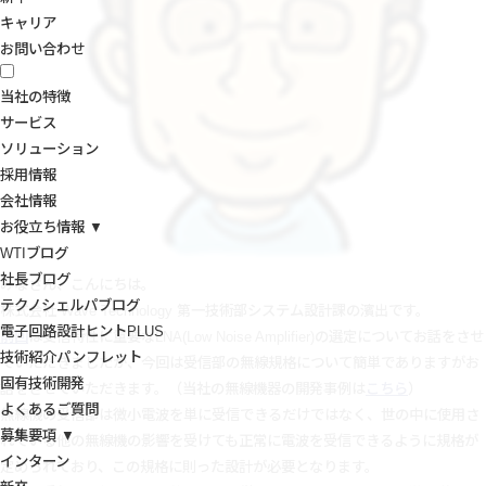
キャリア
お問い合わせ
当社の特徴
サービス
ソリューション
採用情報
会社情報
お役立ち情報 ▼
WTIブログ
社長ブログ
みなさん、こんにちは。
テクノシェルパブログ
株式会社 Wave Technology 第一技術部システム設計課の濱出です。
電子回路設計ヒントPLUS
前回
は受信特性に重要なLNA(Low Noise Amplifier)の選定についてお話をさせ
技術紹介パンフレット
ていただきましたが、今回は受信部の無線規格について簡単でありますがお
固有技術開発
話をさせていただきます。（当社の無線機器の開発事例は
こちら
）
よくあるご質問
無線機の受信部は微小電波を単に受信できるだけではなく、世の中に使用さ
募集要項 ▼
れている他の無線機の影響を受けても正常に電波を受信できるように規格が
インターン
定められており、この規格に則った設計が必要となります。