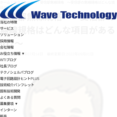
ホーム
/
テクノシェルパ
/
受信部無線規格 ～受信部の無線規格はどんな項
目があるの?～
受信部無線規格 ～受信部の
当社の特徴
無線規格はどんな項目がある
サービス
ソリューション
の?～
採用情報
会社情報
お役立ち情報 ▼
投稿日:2021年07月14日
最終更新日:2022年09月01日
WTIブログ
社長ブログ
テクノシェルパブログ
電子回路設計ヒントPLUS
技術紹介パンフレット
固有技術開発
よくある質問
募集要項 ▼
インターン
新卒