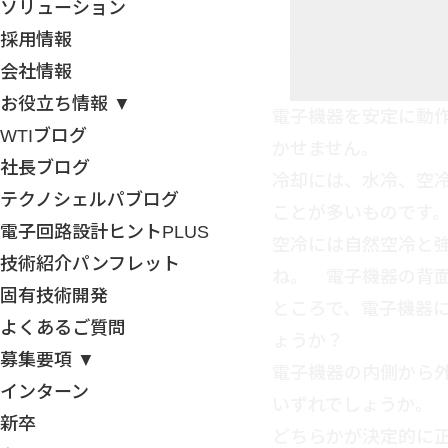
ソリューション
採用情報
会社情報
お役立ち情報 ▼
電子機器を安定に動
WTIブログ
かせません。
社長ブログ
冷却には、水冷、空
テクノシェルパブログ
ことが多いものです
電子回路設計ヒントPLUS
空冷には自然空冷と
技術紹介パンフレット
ね。 電子機器の背
固有技術開発
ところで、電子機器
よくあるご質問
ょうか？
募集要項 ▼
電子機器の内側から
インターン
いずれでしょうか。
新卒
どちらかが決定的に