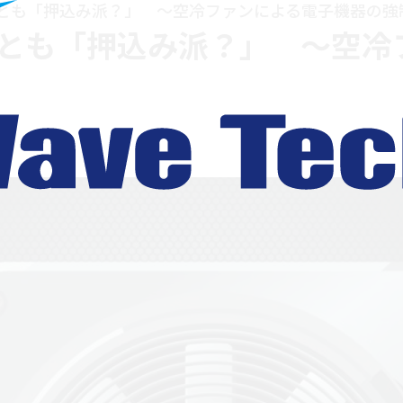
とも「押込み派？」 ～空冷ファンによる電子機器の強
とも「押込み派？」 ～空冷