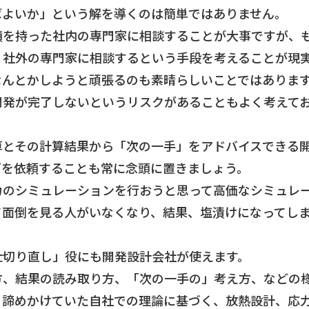
ばよいか」という解を導くのは簡単ではありません。
績を持った社内の専門家に相談することが大事ですが、
、社外の専門家に相談するという手段を考えることが現
なんとかしようと頑張るのも素晴らしいことではありま
開発が完了しないというリスクがあることもよく考えて
算とその計算結果から「次の一手」をアドバイスできる
グを依頼することも常に念頭に置きましょう。
力のシミュレーションを行おうと思って高価なシミュレ
て面倒を見る人がいなくなり、結果、塩漬けになってし
仕切り直し」役にも開発設計会社が使えます。
方、結果の読み取り方、「次の一手の」考え方、などの
、諦めかけていた自社での理論に基づく、放熱設計、応