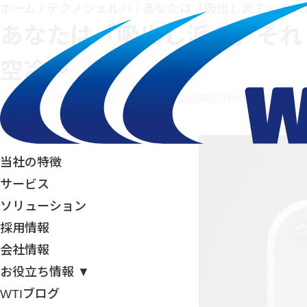
ホーム
/
テクノシェルパ
/
あなたは「吸出し派？」それ
あなたは「吸出し派？」それ
空冷～
投稿日:2019年04月18日
最終更新日:2020年07月06日
当社の特徴
サービス
ソリューション
採用情報
会社情報
お役立ち情報 ▼
WTIブログ