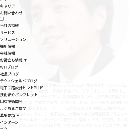
キャリア
お問い合わせ
当社の特徴
サービス
ソリューション
採用情報
会社情報
お役立ち情報 ▼
WTIブログ
社長ブログ
テクノシェルパブログ
みなさん、こんちには。電波暗室のレンタル＆EMI対策検証サービスを担当
電子回路設計ヒントPLUS
する応用機器設計部 設計第一課長の赤谷です。どうぞよろしくお願いしま
技術紹介パンフレット
す。 9月から当社ホームページでは、電波暗室のレンタル＆EMI対策検証サ
固有技術開発
ービスの2016年10月開始をご案内しておりましたが、実は一部設備の納品が
2ヵ月ほど遅れておりました。（汗）（10月からのフル稼働にご期待いただ
よくあるご質問
いていた皆様すみません。）
今回導入した設備ではEMI関連設備で有名なメ
募集要項 ▼
ーカのアンテナや電源インピーダンス安定化回路網（LISN）を使用している
インターン
のですが、このメーカさんには現在、注文が殺到しているようなのです。昨