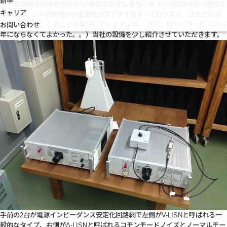
新卒
今、医療関連規格の改訂やIoT機器の急速な普及に伴うEMI関連規格の整備な
キャリア
どがあり、EMI対策検討の重要性がますます高まっております。注文が殺到
しているのは、このことを裏付けていますよね。 さて、待ちに待った（2017
お問い合わせ
年にならなくてよかった。。）当社の設備を少し紹介させていただきます。
手前の2台が電源インピーダンス安定化回路網で左側がV-LISNと呼ばれる一
般的なタイプ、右側がΔ-LISNと呼ばれるコモンモードノイズとノーマルモー