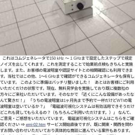
これはコムジェネレータで150 kHz ～ 1 GHzまで設定したステップで規定
ノイズを出してくれます。これを測定することで始業前点検もきちんと実施
します。また、お客様の電波暗室や認証サイトとの相関確認にも利用できま
す。当社ではこの他、1～6 GHzまで確認ができるコムジェネレータも保有し
ています。 このように準備はバッチリ整いました！ あとはお客様にご利用
いただくだけの状態です。現在、無料見学会を実施しており既に複数社の
方々にご来社いただいています。そのなかで 「近くにこんな設備があったな
んて驚きだ！」 「うちの電波暗室は1ヶ月先まで予約で一杯だけどWTIの電
波暗室は空いているか？」 「電磁波可視化システムは有効活用できそうだけ
どこれも貸してもらえるの？（もちろんご利用いただけます。）」 なんて、
ご意見・ご感想をいただいています。 電磁波可視化システムはこちらをご確
認ください ⇒
emi-02.htm
サービス開始直後ですが、既に関東・関西を問わ
ずお問い合わせいただいており具体的な商談に進んでいる案件もあります。