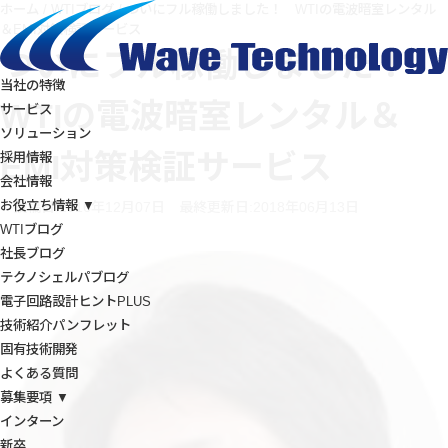
ホーム
/
WTIブログ
/
ついにフル稼働しました！ WTIの電波暗室レンタル
＆EMI対策検証サービス
ついにフル稼働しました！
当社の特徴
WTIの電波暗室レンタル＆
サービス
ソリューション
EMI対策検証サービス
採用情報
会社情報
お役立ち情報 ▼
投稿日:2016年12月07日
最終更新日:2018年06月13日
WTIブログ
社長ブログ
テクノシェルパブログ
電子回路設計ヒントPLUS
技術紹介パンフレット
固有技術開発
よくある質問
募集要項 ▼
インターン
新卒