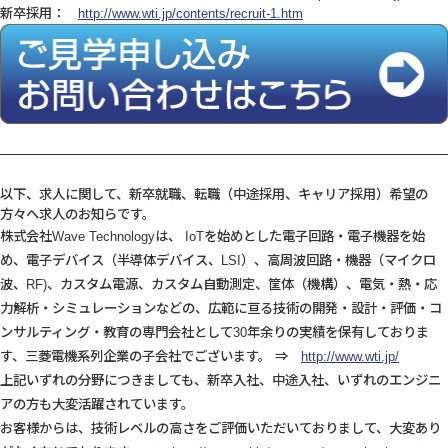
新卒採用：
http://www.wti.jp/contents/recruit-1.htm
以下、求人に関して、新卒就職、転職（中途採用、キャリア採用）希望の
方々へ求人のお知らです。
株式会社Wave Technologyは、 IoTを始めとした電子回路・電子機器を始
め、電子デバイス（半導体デバイス、LSI）、高周波回路・機器（マイクロ
波、RF)、カスタム電源、カスタム自動測定、筐体（機構）、電気・熱・応
力解析・シミュレーションなどの、広範に亘る技術の開発・設計・評価・コ
ンサルティング・教育の専門会社として30年余りの実績を保有しておりま
す、三菱電機系列企業の子会社でございます。 ⇒
http://www.wti.jp/
上記いずれの分野につきましても、新卒入社、中途入社、いずれのエンジニ
アの方も大変活躍されています。
お客様からは、技術レベルの高さをご評価いただいておりまして、大変あり