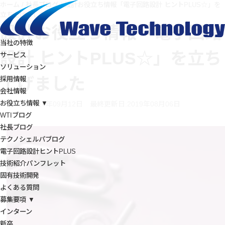
ホーム
/
社長ブログ
/
設計お役立ち情報「電子回路設計 ヒントPLUS☆」を
立ち上げました
設計お役立ち情報「電子回路
当社の特徴
設計 ヒントPLUS☆」を立ち
サービス
ソリューション
上げました
採用情報
会社情報
お役立ち情報 ▼
投稿日:2017年09月12日
最終更新日:2019年08月06日
WTIブログ
社長ブログ
テクノシェルパブログ
電子回路設計ヒントPLUS
技術紹介パンフレット
固有技術開発
よくある質問
募集要項 ▼
インターン
新卒