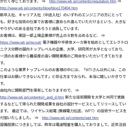
がたく存じております。 ⇒
http://www.wti.jp/contents/reputation.htm
⇒
http://www.wti.jp/contents/blog/blog170404.htm
新卒入社、キャリア入社（中途入社）のいずれのエンジニアの方にとって
も、好きな技術の仕事でお客様に褒められ喜んでいただけるという、大きな
やりがいのある会社であろうと自負しています。
お客様は、東証一部上場企業様が売上の８割を占めるなど、 ⇒
https://www.wti.jp/recruit/
電子機器や半導体メーカ等を始めとしてエレクトロ
ニクス分野の国内トップレベルの企業、大学、研究所が大半となっており、
一流のお客様から難易度の高い開発業務のご用命をいただいてきておりま
す。
このような業界トップレベルのお客様の中には、「WTIさん以外には、この
仕事はお願いできないんです」と仰る方までおられ、本当に嬉しいかぎりで
す。
自社内に開発部門を保有しておりますので、 ⇒
http://www.wti.jp/contents/r_and_d.htm
新たな技術開発を大学と共同で実施
するなどして得られた開発成果を自社の設計サービスとしてリリースしてい
ます。 最近では、ワイヤレス給電 (無線電力伝送、WPT）の技術サービスを
付加いたしました。 ⇒
http://www.wti.jp/contents/wpt.htm
設備投資につきましては、昨年は電波暗室を購入しておりまして、近年注目