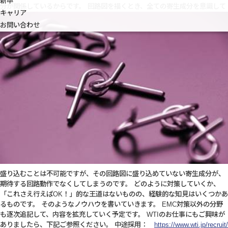
新卒
分が関係しているからです。
回路図を描くとき、全ての寄生成分を意識して
キャリア
お問い合わせ
盛り込むことは不可能ですが、その回路図に盛り込めていない寄生成分が、
期待する回路動作でなくしてしまうのです。 どのように対策していくか、
「これさえ行えばOK！」的な王道はないものの、経験的な知見はいくつかあ
るものです。 そのようなノウハウを書いていきます。 EMC対策以外の分野
も逐次追記して、内容を拡充していく予定です。 WTIのお仕事にもご興味が
ありましたら、下記ご参照ください。 中途採用：
https://www.wti.jp/recruit/