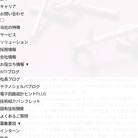
キャリア
お問い合わせ
当社の特徴
サービス
ソリューション
採用情報
会社情報
お役立ち情報 ▼
WTIブログ
社長ブログ
電子回路、電子機器の設計に携わる特に若手エンジニアのみなさん向けに、
日頃の設計業務のヒントになる設計のミニ・ノウハウの掲示ページ「電子回
テクノシェルパブログ
路設計 ヒントPLUS☆」を立ち上げました。 ⇒
電子回路設計ヒントPLUS
http://www.wti.jp/contents/hint-plus/index.htm
まずは、EMCノイズ対策のヒ
技術紹介パンフレット
ントをご紹介しています。
EMC対策は、これを行えば必ずうまくいくという
固有技術開発
方法がなかなかなく、一品一様となりがちです。 その中にあっても過去の経
よくあるご質問
験から、このようなことを試してみるとうまくいくとか、このようなことは
避けた方がいいということなどを、当社の設計経験も踏まえてご紹介してい
募集要項 ▼
こうというものです。 ノイズ輻射は、回路設計した時点では、なかなかその
インターン
発生を予見できるものではありません。 多くの場合、寄生インピーダンス成