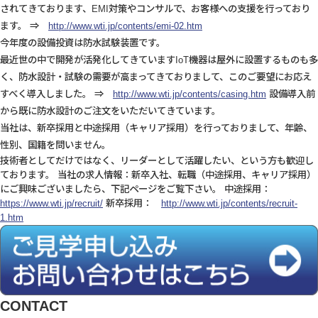
されてきております、EMI対策やコンサルで、お客様への支援を行っており
ます。 ⇒
http://www.wti.jp/contents/emi-02.htm
今年度の設備投資は防水試験装置です。
最近世の中で開発が活発化してきていますIoT機器は屋外に設置するものも多
く、防水設計・試験の需要が高まってきておりまして、このご要望にお応え
すべく導入しました。 ⇒
http://www.wti.jp/contents/casing.htm
設備導入前
から既に防水設計のご注文をいただいてきています。
当社は、新卒採用と中途採用（キャリア採用）を行っておりまして、年齢、
性別、国籍を問いません。
技術者としてだけではなく、リーダーとして活躍したい、という方も歓迎し
ております。 当社の求人情報：新卒入社、転職（中途採用、キャリア採用）
にご興味ございましたら、下記ページをご覧下さい。 中途採用：
https://www.wti.jp/recruit/
新卒採用：
http://www.wti.jp/contents/recruit-
1.htm
CONTACT