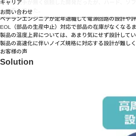
キャリア
内部の人手が無く依頼した開発だったが、ハード、ソ
の人手を要した。
お問い合わせ
ベテランエンジニアが定年退職して電源回路の設計や
EOL（部品の生産中止）対応で部品の在庫がなくなる
製品の温度上昇については、あまり気にせず設計して
製品の高速化に伴いノイズ規格に対応する設計が難し
お客様の声
Solution