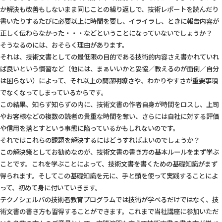
か解決も改善もしないまま同じことの繰り返しで、技術レポートを読んだり
書いたりするたびに必要以上に時間を要し、イライラし、ときに報告内容が
正しく伝わらなかった・・・などということになっていないでしょうか？
そうなるのには、おそらく理由があります。
それは、技術文書としての最低限の目的である技術的内容さえ書かれていれ
ば良いという慣習など（他には、まぁいいかと妥協／教えるのが面倒／自分
は困らない）によって、それ以上の簡潔明瞭さや、わかりやすさが重要事項
でなくなってしまっているからです。
この結果、知らず知らずの内に、技術文書の作者自身が時間をロスし、上司
やお客様などの複数の読者の貴重な時間を奪い、さらには自社に対する評価
や信用を落とすという事態に陥っているかもしれないのです。
それではこれらの課題を解決するにはどうすればよいのでしょうか？
この解決策としてお勧めなのが、技術文書の書き方の基本ルールをまず学ぶ
ことです。これを学ぶことによって、技術文書を書くための基礎知識がまず
得られます。そしてこの基礎知識を元に、手と頭を使って実践することによ
って、初めて身に付いていきます。
テクノシェルパの技術者教育プログラムでは技術が学べるだけではなく、技
術文書の書き方も習得することができます。これまで当社講座に参加いただ