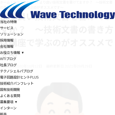
ホーム
/
テクノシェルパ
/
より良い技術文書を書けてますか？ ～技術文書
の書き方は講座で学ぶのがオススメです～
より良い技術文書を書けてま
当社の特徴
すか？ ～技術文書の書き方
サービス
ソリューション
は講座で学ぶのがオススメで
採用情報
会社情報
お役立ち情報 ▼
す～
WTIブログ
社長ブログ
投稿日:2020年10月12日
最終更新日:2021年09月29日
テクノシェルパブログ
電子回路設計ヒントPLUS
技術紹介パンフレット
固有技術開発
よくある質問
募集要項 ▼
インターン
新卒