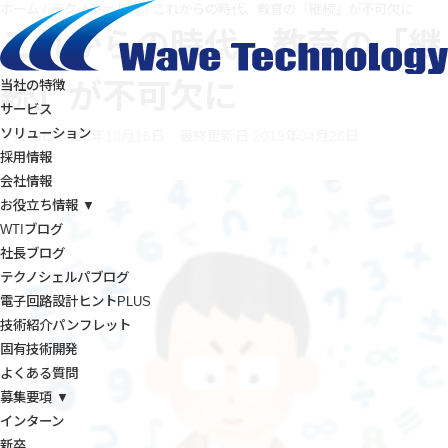
ホーム
/
テクノシェルパ
/
これからの時代、教育の「継続」が不可欠に
これからの時代、教育の「継
続」が不可欠に
当社の特徴
サービス
ソリューション
投稿日:2018年10月15日
最終更新日:2019年04月26日
採用情報
会社情報
お役立ち情報 ▼
WTIブログ
社長ブログ
テクノシェルパブログ
電子回路設計ヒントPLUS
技術紹介パンフレット
固有技術開発
よくある質問
募集要項 ▼
インターン
新卒