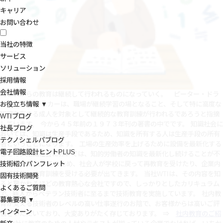
キャリア
お問い合わせ
当社の特徴
サービス
ソリューション
採用情報
会社情報
【これからの教育は継続して行われるものになっていく。 ピーター・ドラ
お役立ち情報 ▼
ッカー】 ドラッカーは、職場が継続学習の場となること、そして特に高度な
知識を有する成人を対象として継続的な教育訓練が行われるであろうと指摘
WTIブログ
しています。 今から４５年前の１９７３年刊の著書の中でです。
知識社会に
社長ブログ
おいては、知識は生産手段であるため、知識を所有する人は生産手段の所有
テクノシェルパブログ
者ということになります。 工場の生産効率を上げるために設備を最新化する
電子回路設計ヒントPLUS
ごとく、知識社会においては、知的労働者の知識を最新化し続けることが不
技術紹介パンフレット
可欠なのです。 このため、社会人が学校に戻って再教育を受けたり、企業内
で継続的に教育訓練を受ける必要が出てきます。 当社WTIは、その内容を知
固有技術開発
ると驚かれるほどの教育熱心な会社ですので、しっかりとしたカリキュラム
よくあるご質問
で、新人からベテラン技術者に至るまで技術教育を実施しています。 社内教
募集要項 ▼
育が支える技術者のレベルの高い仕事遂行のお陰で、お客様からは高いご評
インターン
価をいただいており、大変ありがたく存じております。 ⇒
社内教育のご紹