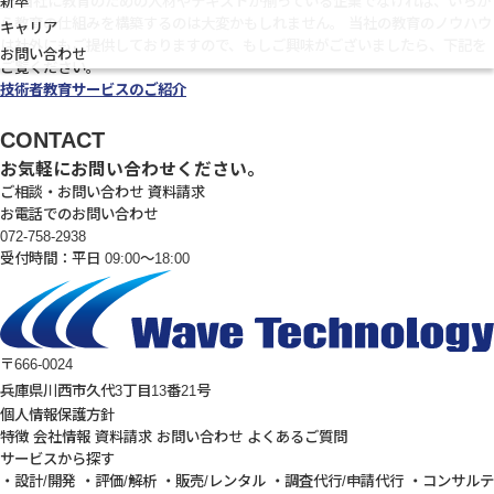
新卒
介
自社に教育のための人材やテキストが揃っている企業でなければ、いちか
ら教育の仕組みを構築するのは大変かもしれません。 当社の教育のノウハウ
キャリア
は社外にもご提供しておりますので、もしご興味がございましたら、下記を
お問い合わせ
ご覧ください。
技術者教育サービスのご紹介
CONTACT
お気軽にお問い合わせください。
ご相談・お問い合わせ
資料請求
お電話でのお問い合わせ
072-758-2938
受付時間：平日 09:00～18:00
〒666-0024
兵庫県川西市久代3丁目13番21号
個人情報保護方針
特徴
会社情報
資料請求
お問い合わせ
よくあるご質問
サービスから探す
・設計/開発
・評価/解析
・販売/レンタル
・調査代行/申請代行
・コンサルテ