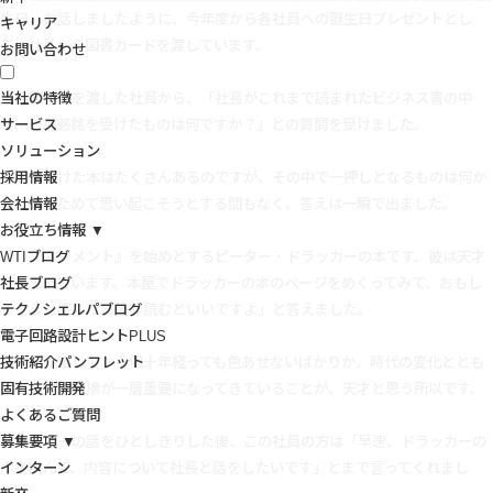
先日、お話しましたように、今年度から各社員への誕生日プレゼントとし
キャリア
て、社長から図書カードを渡しています。
お問い合わせ
当社の特徴
本日図書券を渡した社員から、「社長がこれまで読まれたビジネス書の中
サービス
で、一番感銘を受けたものは何ですか？」との質問を受けました。
ソリューション
採用情報
感銘を受けた本はたくさんあるのですが、その中で一押しとなるものは何か
会社情報
と、あらためて思い起こそうとする間もなく、答えは一瞬で出ました。
お役立ち情報 ▼
WTIブログ
「『マネジメント』を始めとするピーター・ドラッカーの本です。彼は天才
社長ブログ
だと思っています。本屋でドラッカーの本のページをめくってみて、おもし
テクノシェルパブログ
ろそうと感じたら是非読むといいですよ」と答えました。
電子回路設計ヒントPLUS
技術紹介パンフレット
著作を執筆してから何十年経っても色あせないばかりか、時代の変化ととも
固有技術開発
にこの方の指摘が一層重要になってきていることが、天才と思う所以です。
よくあるご質問
募集要項 ▼
ドラッカーの話をひとしきりした後、この社員の方は「早速、ドラッカーの
インターン
本を読んで、内容について社長と話をしたいです」とまで言ってくれまし