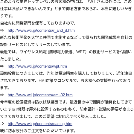
このような業界トップレベルのお客様の中には、「WTIさん以外には、この
仕事はお願いできないんです」とまで仰る方までおられ、本当に嬉しいかぎ
りです。
自社内に開発部門を保有しておりますので、
⇒
http://www.wti.jp/contents/r_and_d.htm
新たな技術開発を大学と共同で実施するなどして得られた開発成果を自社の
設計サービスとしてリリースしています。
最近では、ワイヤレス給電 (無線電力伝送、WPT）の技術サービスを付加い
たしました。
⇒
http://www.wti.jp/contents/wpt.htm
設備投資につきましては、昨年は電波暗室を購入しておりまして、近年注目
されてきております、EMI対策やコンサルで、お客様への支援を行っており
ます。
⇒
http://www.wti.jp/contents/emi-02.htm
今年度の設備投資は防水試験装置です。最近世の中で開発が活発化してきて
いますIoT機器は屋外に設置するものも多く、防水設計・試験の需要が高まっ
てきておりまして、このご要望にお応えすべく導入しました。
⇒
http://www.wti.jp/contents/casing.htm
既に防水設計のご注文をいただいています。