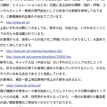
力解析・シミュレーションなどの、広範に亘る技術の開発・設計・評価・コ
ンサルティング・教育の専門会社として30年余りの実績を保有しておりま
す、三菱電機系列企業の子会社でございます。
⇒
http://www.wti.jp/
上記いずれの分野につきましても、新卒入社、中途入社、いずれのエンジニ
アの方も大変活躍されています。
お客様からは、技術レベルの高さをご評価いただいておりまして、大変あり
がたく存じております。
⇒
http://www.wti.jp/contents/reputation.htm
⇒
http://www.wti.jp/contents/blog/blog170404.htm
新卒入社、キャリア入社（中途入社）のいずれのエンジニアの方にとって
も、好きな技術の仕事でお客様に褒められ喜んでいただけるという、大きな
やりがいのある会社であろうと自負しています。
お客様は、東証一部上場企業様が売上の８割を占めるなど、
⇒
https://www.wti.jp/recruit/
電子機器や半導体メーカ等を始めとしてエレクトロニクス分野の国内トップ
レベルの企業、大学、研究所が大半となっており、一流のお客様から難易度
の高い開発業務のご用命をいただいてきております。