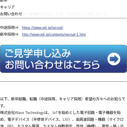
新卒
た。
キャリア
お問い合わせ
社員とドラッカー談義ができることが、今からすごく楽しみです。
中途採用⇒
https://www.wti.jp/recruit/
新卒採用⇒
http://www.wti.jp/contents/recruit-1.htm
以下、新卒就職、転職（中途採用、キャリア採用）希望の方々へのお知らで
す。
株式会社Wave Technologyは、 IoTを始めとした電子回路・電子機器を始
め、電子デバイス（半導体デバイス、LSI）、高周波回路・機器（マイクロ
波、RF)、カスタム電源、カスタム自動測定、筐体（機構）、電気・熱・応