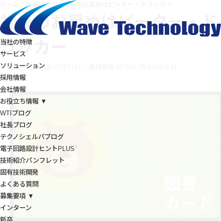
ホーム
/
社長ブログ
/
社長のお奨めはピーター・ドラッカー
社長のお奨めはピーター・ド
ラッカー
当社の特徴
サービス
ソリューション
投稿日:2017年05月11日
最終更新日:2021年04月06日
採用情報
会社情報
お役立ち情報 ▼
WTIブログ
社長ブログ
テクノシェルパブログ
電子回路設計ヒントPLUS
技術紹介パンフレット
固有技術開発
よくある質問
募集要項 ▼
インターン
新卒