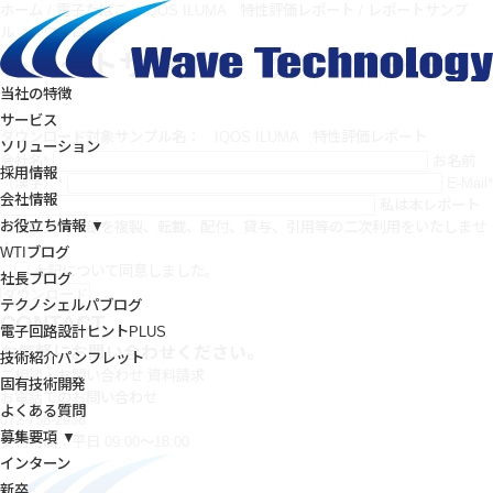
ホーム
/
電子たばこ IQOS ILUMA 特性評価レポート
/
レポートサンプ
ル ダウンロード
レポートサンプル ダウンロード
当社の特徴
サービス
ダウンロード対象サンプル名： IQOS ILUMA 特性評価レポート
ソリューション
会社名*
お名前
採用情報
（漢字）*
E-Mail*
会社情報
私は本レポート
お役立ち情報 ▼
の全部又は一部を複製、転載、配付、貸与、引用等の二次利用をいたしませ
ん。
WTIブログ
上記について同意しました。
社長ブログ
テクノシェルパブログ
CONTACT
電子回路設計ヒントPLUS
お気軽にお問い合わせください。
技術紹介パンフレット
ご相談・お問い合わせ
資料請求
固有技術開発
お電話でのお問い合わせ
よくある質問
072-758-2938
募集要項 ▼
受付時間：平日 09:00～18:00
インターン
新卒