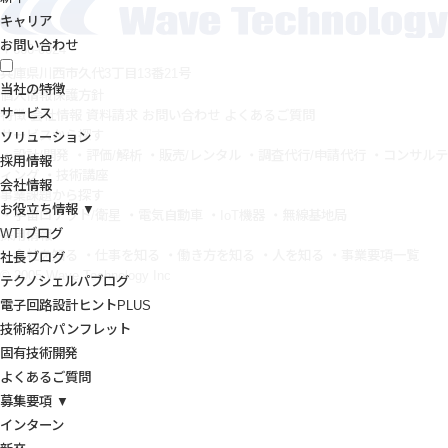
キャリア
お問い合わせ
〒666-0024
兵庫県川西市久代3丁目13番21号
当社の特徴
個人情報保護方針
サービス
特徴
会社情報
資料請求
お問い合わせ
よくあるご質問
サービスから探す
ソリューション
・設計/開発
・評価/解析
・販売/レンタル
・調査代行/申請代行
・コンサルテ
採用情報
ィング
・技術講座
会社情報
事業課題から探す
お役立ち情報 ▼
・宇宙ロケット/衛星
・電気自動車
・IoT機器
・無線基地局
WTIブログ
採用情報
・会社を知る
・仕事を知る
・働き方を知る
・人を知る
・事業要項一覧
社長ブログ
© 2005 Wave Technology Inc
テクノシェルパブログ
電子回路設計ヒントPLUS
技術紹介パンフレット
固有技術開発
よくあるご質問
募集要項 ▼
インターン