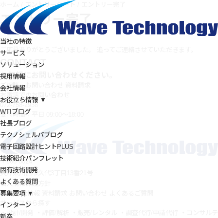
ホーム
/
エントリーシート
/
エントリー完了
エントリー完了
当社の特徴
ご応募ありがとうございました。 追ってご連絡させていただきます。
サービス
CONTACT
ソリューション
お気軽にお問い合わせください。
採用情報
ご相談・お問い合わせ
資料請求
会社情報
お電話でのお問い合わせ
お役立ち情報 ▼
072-758-2938
WTIブログ
受付時間：平日 09:00～18:00
社長ブログ
テクノシェルパブログ
電子回路設計ヒントPLUS
技術紹介パンフレット
〒666-0024
固有技術開発
兵庫県川西市久代3丁目13番21号
よくある質問
個人情報保護方針
募集要項 ▼
特徴
会社情報
資料請求
お問い合わせ
よくあるご質問
サービスから探す
インターン
・設計/開発
・評価/解析
・販売/レンタル
・調査代行/申請代行
・コンサルテ
新卒