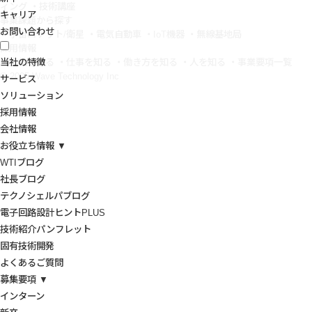
ィング
・技術講座
キャリア
事業課題から探す
お問い合わせ
・宇宙ロケット/衛星
・電気自動車
・IoT機器
・無線基地局
採用情報
当社の特徴
・会社を知る
・仕事を知る
・働き方を知る
・人を知る
・事業要項一覧
© 2005 Wave Technology Inc
サービス
ソリューション
採用情報
会社情報
お役立ち情報 ▼
WTIブログ
社長ブログ
テクノシェルパブログ
電子回路設計ヒントPLUS
技術紹介パンフレット
固有技術開発
よくあるご質問
募集要項 ▼
インターン