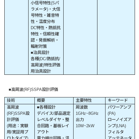
小信号特性(Sパ
ラメータ)・大信
号特性・雑音特
性・温度分布
DC特性・熱抵抗
特性・信頼性確
認・発振解析・
輻射対策
■治具設計
各種(DC/熱抵抗/
高周波)特性評価
用治具設計
■高周波(RF)SSPA設計評価
技術
概要
主要特性
キーワード
高周波
■各種設計
周波数
パワーアンプ
(RF)SSPA設
デバイス/部品選定
1GHz~8GHz
(PA)
計評価
レベルダイヤ・整
出力
ローノイズア
(用途：実験
合回路・基板レイ
10W~2kW
ンプ(LNA)
用/実証用プ
アウト
フィルタ
ロトタイプ)
電力検出回路・温
アッテネータ