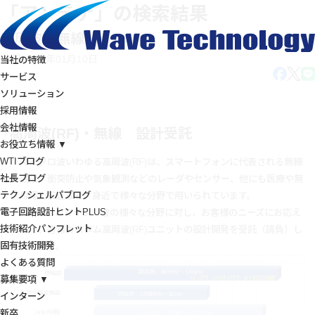
「アンテナ」の検索結果
高周波・無線
2018年01月10日
当社の特徴
サービス
ソリューション
採用情報
会社情報
高周波(RF)・無線 設計受託
お役立ち情報 ▼
WTIブログ
マイクロ波いわゆる高周波(RF)は、スマートフォンに代表される無線
社長ブログ
通信、衝突防止や気象観測などのレーダやセンサー、他にも医療や無
テクノシェルパブログ
線電力伝送など、身近で様々な分野で用いられています。
電子回路設計ヒントPLUS
WTIでは、マイクロ波の様々な分野に対し、お客様のニーズにお応え
技術紹介パンフレット
する、各種カスタム高周波(RF)ユニットの設計開発を受託（請負）し
固有技術開発
ています。
よくある質問
募集要項 ▼
インターン
新卒