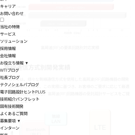
キャリア
お問い合わせ
当社の特徴
サービス
ソリューション
高周波(RF)の要素回路別対応実績
採用情報
会社情報
お役立ち情報 ▼
無線通信方式別開発実績
WTIブログ
社長ブログ
WTIでは、様々な無線通信方式を使用した高周波(RF)回路機器の開発
テクノシェルパブログ
実績がございます。この実績に基づき、お客様のご要求に応じて最適
電子回路設計ヒントPLUS
な通信方式を選定し、高周波(RF)回路機器の受託設計サービスをご提
技術紹介パンフレット
供いたします。
固有技術開発
よくあるご質問
募集要項 ▼
インターン