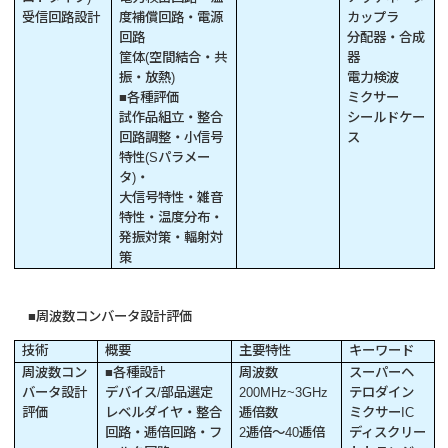
受信回路設計
度補償回路・電源
カップラ
回路
分配器・合成
筐体(空間結合・共
器
振・放熱)
電力検波
■各種評価
ミクサー
試作品組立・整合
シールドケー
回路調整・小信号
ス
特性(Sパラメー
タ)・
大信号特性・雑音
特性・温度分布・
発振対策・輻射対
策
■周波数コンバータ設計評価
技術
概要
主要特性
キーワード
周波数コン
■各種設計
周波数
スーパーヘ
バータ設計
デバイス/部品選定
200MHz~3GHz
テロダイン
評価
レベルダイヤ・整合
逓倍数
ミクサーIC
回路・逓倍回路・フ
2逓倍～40逓倍
ディスクリー