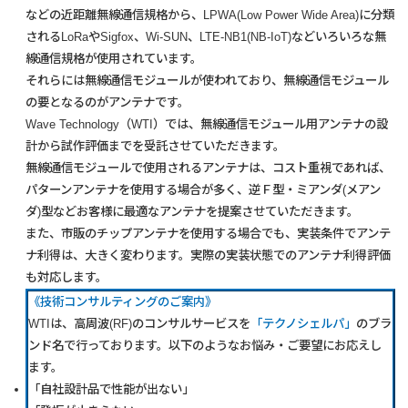
などの近距離無線通信規格から、LPWA(Low Power Wide Area)に分類
されるLoRaやSigfox、Wi-SUN、LTE-NB1(NB-IoT)などいろいろな無
線通信規格が使用されています。
それらには無線通信モジュールが使われており、無線通信モジュール
の要となるのがアンテナです。
Wave Technology（WTI）では、無線通信モジュール用アンテナの設
計から試作評価までを受託させていただきます。
無線通信モジュールで使用されるアンテナは、コスト重視であれば、
パターンアンテナを使用する場合が多く、逆Ｆ型・ミアンダ(メアン
ダ)型などお客様に最適なアンテナを提案させていただきます。
また、市販のチップアンテナを使用する場合でも、実装条件でアンテ
ナ利得は、大きく変わります。実際の実装状態でのアンテナ利得評価
も対応します。
《技術コンサルティングのご案内》
WTIは、高周波(RF)のコンサルサービスを
「テクノシェルパ」
のブラ
ンド名で行っております。以下のようなお悩み・ご要望にお応えし
ます。
「自社設計品で性能が出ない」