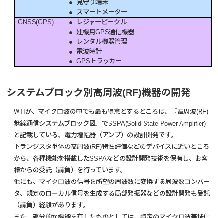
● 見守り端末
● スマートメーター
GNSS(GPS)
● レジャービークル
● 建機用GPS通信機器
● レンタル機器管理
● 電波時計
● GPSトラッカー
システムブロック別高周波(RF)機器の開発
WTIが、マイクロ波の中でも最も得意とするところは、『高周波(RF)
無線通信システムブロック図』でSSPA(Solid State Power Amplifier)
と記載している、電力増幅器（アンプ）の設計開発です。
トランジスタ単体の高周波(RF)特性評価などのデバイスに近いところ
から、各種機能を搭載したSSPAなどの設計開発技術を保有し、お客
様からの受託（請負）を行っています。
他にも、マイクロ波の信号を所望の周波数に変換する周波数コンバー
タ、規定のローカル信号を生成する局部発振器などの設計開発も受託
（請負）経験があります。
また、部分的な機能を有したものとしては、特定のマイクロ波帯域信