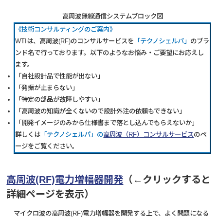
高周波無線通信システムブロック図
《技術コンサルティングのご案内》
WTIは、高周波(RF)のコンサルサービスを
「テクノシェルパ」
のブラ
ンド名で行っております。以下のようなお悩み・ご要望にお応えし
ます。
「自社設計品で性能が出ない」
「発振が止まらない」
「特定の部品が故障しやすい」
「高周波の知識が全くないので設計外注の依頼もできない」
「開発イメージのみから仕様書まで落とし込んでもらえないか」
詳しくは
「テクノシェルパ」の
高周波（RF）コンサルサービス
のペ
ージをご覧ください。
高周波(RF)電力増幅器開発
（←クリックすると
詳細ページを表示）
マイクロ波の高周波(RF)電力増幅器を開発する上で、よく問題になる