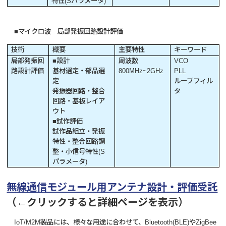
特性(Sパラメータ)
■マイクロ波 局部発振回路設計評価
技術
概要
主要特性
キーワード
局部発振回
■設計
周波数
VCO
路設計評価
基材選定・部品選
800MHz~2GHz
PLL
定
ループフィル
発振器回路・整合
タ
回路・基板レイア
ウト
■試作評価
試作品組立・発振
特性・整合回路調
整・小信号特性(S
パラメータ)
無線通信モジュール用アンテナ設計・評価受託
（←クリックすると詳細ページを表示）
IoT/M2M製品には、様々な用途に合わせて、Bluetooth(BLE)やZigBee