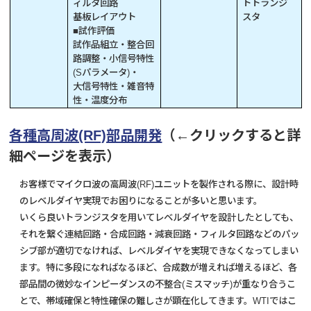
ィルタ回路
トトランジ
基板レイアウト
スタ
■試作評価
試作品組立・整合回
路調整・小信号特性
(Sパラメータ)・
大信号特性・雑音特
性・温度分布
各種高周波(RF)部品開発
（←クリックすると詳
細ページを表示）
お客様でマイクロ波の高周波(RF)ユニットを製作される際に、設計時
のレベルダイヤ実現でお困りになることが多いと思います。
いくら良いトランジスタを用いてレベルダイヤを設計したとしても、
それを繋ぐ連結回路・合成回路・減衰回路・フィルタ回路などのパッ
シブ部が適切でなければ、レベルダイヤを実現できなくなってしまい
ます。特に多段になればなるほど、合成数が増えれば増えるほど、各
部品間の微妙なインピーダンスの不整合(ミスマッチ)が重なり合うこ
とで、帯域確保と特性確保の難しさが顕在化してきます。WTIではこ