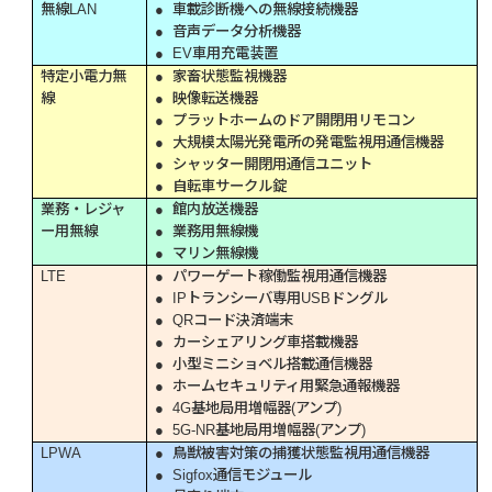
無線LAN
● 車載診断機への無線接続機器
● 音声データ分析機器
● EV車用充電装置
特定小電力無
● 家畜状態監視機器
線
● 映像転送機器
● プラットホームのドア開閉用リモコン
● 大規模太陽光発電所の発電監視用通信機器
● シャッター開閉用通信ユニット
● 自転車サークル錠
業務・レジャ
● 館内放送機器
ー用無線
● 業務用無線機
● マリン無線機
LTE
● パワーゲート稼働監視用通信機器
● IPトランシーバ専用USBドングル
● QRコード決済端末
● カーシェアリング車搭載機器
● 小型ミニショベル搭載通信機器
● ホームセキュリティ用緊急通報機器
● 4G基地局用増幅器(アンプ)
● 5G-NR基地局用増幅器(アンプ)
LPWA
● 鳥獣被害対策の捕獲状態監視用通信機器
● Sigfox通信モジュール