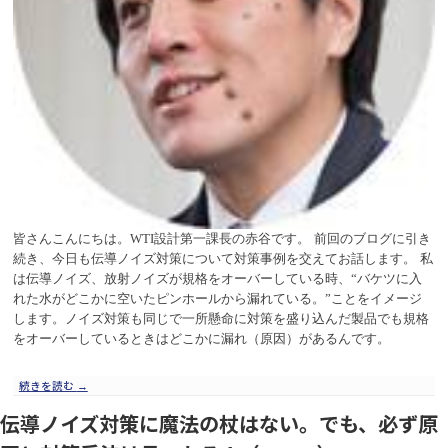
皆さんこんにちは。
WTI
設計第一課長の赤谷です。
前回のブログに引き
続き、今日も伝導ノイズ対策について対策事例を交えてお話します。
私
は伝導ノイズ、放射ノイズが規格をオーバーしている時、“バケツに入
れた水がどこかに空いたピンホールから漏れている。”ことをイメージ
します。ノイズ対策も同じで一所懸命に対策を盛り込んだ製品でも規格
をオーバーしているときはどこかに漏れ（原因）があるんです。
続きを読む
→
伝導ノイズ対策に魔法の杖はない。でも、必ず原