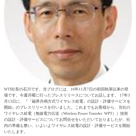
WTI
社長の石川です。当ブログには、
16
年
11
月
7
日の初回執筆以来の登
場です。今週月曜に行ったプレスリリースについてお話します。
17
年
3
月
13
日に、『「磁界共鳴方式ワイヤレス給電」の設計・評価サービスを
開始』のプレスリリースを行いました。これまでもお客様から、当社の
ワイヤレス給電（無線電力伝送（
Wireless Power Transfer: WPT
））技術
の設計・評価サービスについてお問合せをいただいておりましたが、社
内の準備も整い、いよいよワイヤレス給電の設計・評価サービスを開始
いたします。