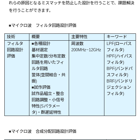
れらの原因となるミスマッチを防止した設計を行うことで、課題解決
を行うことができます。
■マイクロ波 フィルタ回路設計評価
技術
概要
主要特性
キーワード
フィルタ
■各種設計
周波数
LPF(ローパス
回路設計
基材選定
200MHz~12GHz
フィルタ)
評価
集中定数/分布定数
HPF(ハイパス
回路を用いたフィ
フィルタ)
ルタ回路
BPF(バンドパ
筐体(空間結合・共
スフィルタ)
振)
BRF(バンドリ
■試作評価
ジェクション
試作品組立・整合
フィルタ)
回路調整・小信号
特性(Sパラメー
タ)・群遅延特性
■マイクロ波 合成分配回路設計評価