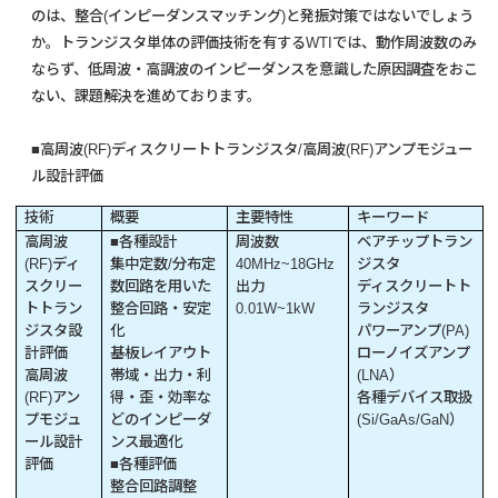
のは、整合(インピーダンスマッチング)と発振対策ではないでしょう
か。トランジスタ単体の評価技術を有するWTIでは、動作周波数のみ
ならず、低周波・高調波のインピーダンスを意識した原因調査をおこ
ない、課題解決を進めております。
■高周波(RF)ディスクリートトランジスタ/高周波(RF)アンプモジュー
ル設計評価
技術
概要
主要特性
キーワード
高周波
■各種設計
周波数
ベアチップトラン
(RF)ディ
集中定数/分布定
40MHz~18GHz
ジスタ
スクリー
数回路を用いた
出力
ディスクリートト
トトラン
整合回路・安定
0.01W~1kW
ランジスタ
ジスタ設
化
パワーアンプ(PA)
計評価
基板レイアウト
ローノイズアンプ
高周波
帯域・出力・利
(LNA）
(RF)アン
得・歪・効率な
各種デバイス取扱
プモジュ
どのインピーダ
(Si/GaAs/GaN）
ール設計
ンス最適化
評価
■各種評価
整合回路調整