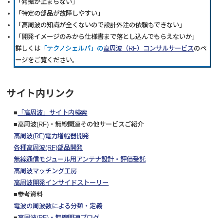
「発振が止まらない」
「特定の部品が故障しやすい」
「高周波の知識が全くないので設計外注の依頼もできない」
「開発イメージのみから仕様書まで落とし込んでもらえないか」
詳しくは
「テクノシェルパ」の
高周波（RF）コンサルサービス
のペ
ージをご覧ください。
サイト内リンク
■
「高周波」サイト内検索
■高周波(RF)・無線関連その他サービスご紹介
高周波(RF)電力増幅器開発
各種高周波(RF)部品開発
無線通信モジュール用アンテナ設計・評価受託
高周波マッチング工房
高周波開発インサイドストーリー
■参考資料
電波の周波数による分類・定義
■
高周波(RF)・無線関連ブログ