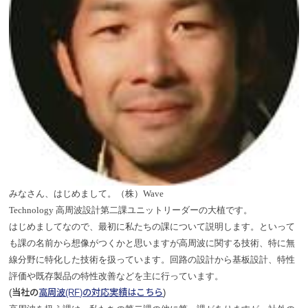
みなさん、はじめまして。（株）
Wave
Technology
高周波設計第二課
ユニットリーダーの大植
です。
はじめましてなので、最初に私たちの課について説明します。といって
も課の名前から想像がつくかと思いますが高周波に関する技術、特に無
線分野に特化した技術を扱っています。回路の設計から基板設計、特性
評価や既存製品の特性改善などを主に行っています。
(当社の
高周波(RF)の対応実績はこちら
)