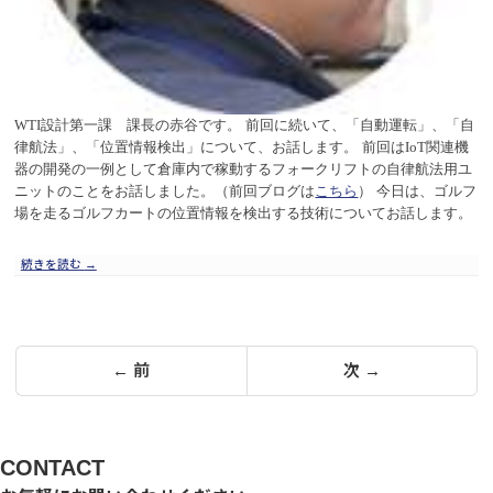
WTI
設計第一課 課長の赤谷です。
前回に続いて、「自動運転」、「自
律航法」、「位置情報検出」について、お話します。
前回は
IoT
関連機
器の開発の一例として倉庫内で稼動するフォークリフトの自律航法用ユ
ニットのことをお話しました。（前回ブログは
こちら
）
今日は、ゴルフ
場を走るゴルフカートの位置情報を検出する技術についてお話します。
続きを読む
→
投
← 前
次 →
稿
の
ペ
CONTACT